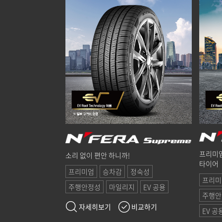
프리미엄
소리 없이 편안 하니까!
타이어
프리미엄
승차감
정숙성
프리미
주행안정성
마일리지
EV 공용
주행안
자세히보기
비교하기
EV 공