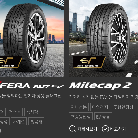
을 정의하는 전기차 공용 플래그쉽
장거리 걱정 없는 EV공용 마일리지 최강
연비성능
마일리지
주행안정성
엄
정숙성
승차감
조종응답성
EV 공용
정성
사계절
흡음재
자세히보기
비교하기
용