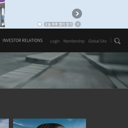
오늘 하루 열지 않기
INVESTOR RELATIONS
Login
Membership
Global Site
1
2
3
4
5
6