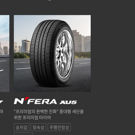
페라
"프리미엄의 완벽한 진화" 중대형 세단을
위한 프리미엄 타이어
승차감
정숙성
주행안정성