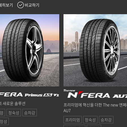
세히보기
비교하기
 새로운 솔루션
프리미엄에 혁신을 더한 The new 엔
AU7
엄
정숙성
승차감
프리미엄
정숙성
승차감
정성