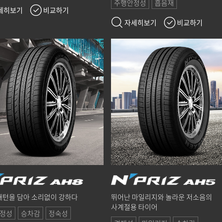
주행안정성
흡음재
세히보기
비교하기
자세히보기
비교하기
 패턴을 담아 소리없이 강하다
뛰어난 마일리지와 놀라운 저소음의
사계절용 타이어
정성
승차감
정숙성