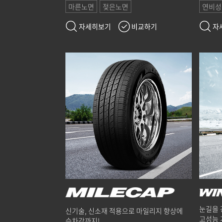
마른노면
젖은노면
연비성
자세히보기
비교하기
자
눈길을 
신기술, 신소재 적용으로 마일리지 향상에
고성능 
승차감까지!