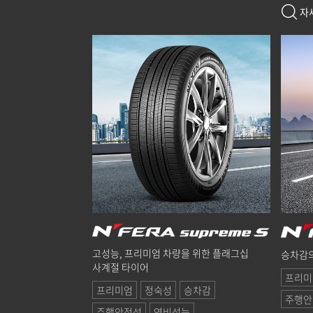
자
고성능, 프리미엄 차량을 위한 플래그십
승차감의
사계절 타이어
프리미
프리미엄
정숙성
승차감
주행안
주행안정성
연비성능