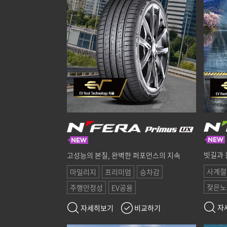
빗길과 
고성능의 본질, 완벽한 퍼포먼스의 지속
사계절
마일리지
프리미엄
승차감
젖은노
주행안정성
EV공용
자
자세히보기
비교하기