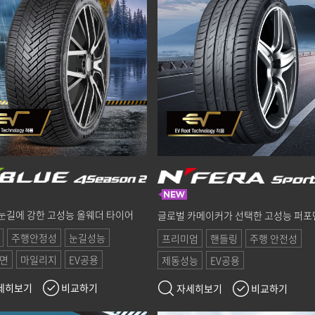
눈길에 강한 고성능 올웨더 타이어
글로벌 카메이커가 선택한 고성능 퍼포
주행안정성
눈길성능
프리미엄
핸들링
주행 안전성
면
마일리지
EV공용
제동성능
EV공용
세히보기
비교하기
자세히보기
비교하기