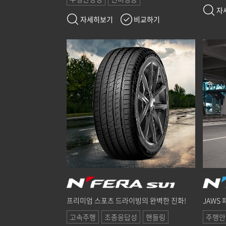
자
자세히보기
비교하기
프리미엄 스포츠 드라이빙의 완벽한 진화!
JAWS
고속주행
조종응답성
핸들링
주행안