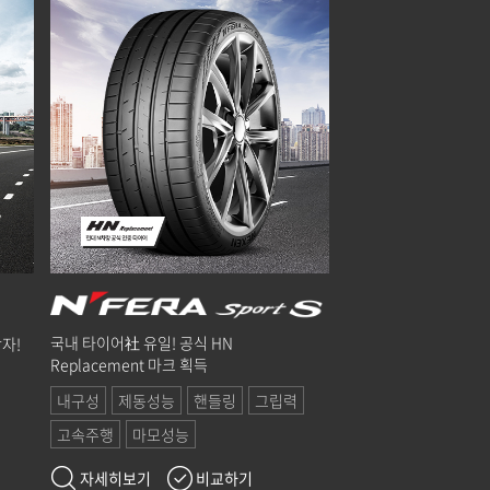
국내 타이어社 유일! 공식 HN
자!
Replacement 마크 획득
내구성
제동성능
핸들링
그립력
고속주행
마모성능
자세히보기
비교하기