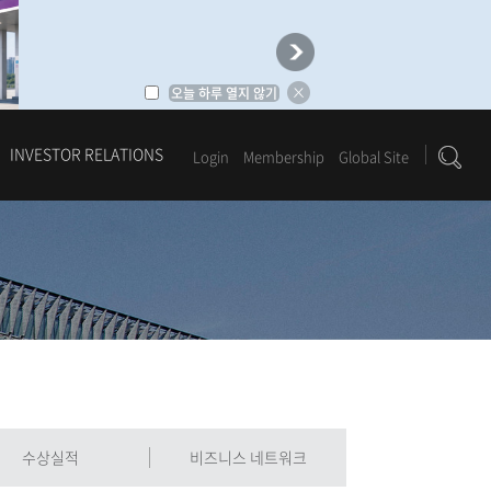
오늘 하루 열지 않기
INVESTOR RELATIONS
Login
Membership
Global Site
1
2
3
4
5
6
수상실적
비즈니스 네트워크