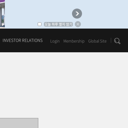
오늘 하루 열지 않기
INVESTOR RELATIONS
Login
Membership
Global Site
1
2
3
4
5
6