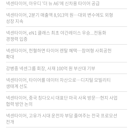
넥센타이어, 아우디 '더 뉴 A6'에 신차용 타이어 공급
넥센타이어, 2분기 매출액 8,913억 원…대외 변수에도 외형
성장 지속
넥센타이어, eN1 클래스 최초 야간레이스 우승...전동화
경쟁력 입증
넥센타이어, 헌혈하면 타이어 렌탈 혜택…참여형 사회공헌
확대
강병중 넥센그룹 회장, 사재 100억 원 부산대 기부
넥센타이어, 타이어를 데이터 자산으로…디지털 모빌리티
생태계 선도
넥센타이어, 중국 칭다오시 대표단 마곡 사옥 방문…현지 사업
협력 방안 논의
넥센타이어, 고유가 시대 운전자 부담 줄여주는 전국 프로모션
전개