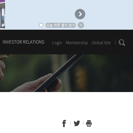
오늘 하루 열지 않기
INVESTOR RELATIONS
Login
Membership
Global Site
1
2
3
4
5
6