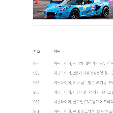
번호
제목
966
넥센타이어, 전기차∙내연기관 모두 장착
965
넥센타이어, 2분기 매출액 8천억 원…
964
넥센타이어, 기아 글로벌 전략 차종 'EV
963
넥센타이어, 내연기관·전기차 레이스 모
962
넥센타이어, 글로벌 ESG 평가 에코바디
961
넥센타이어, 현대 수소차 '디올 뉴 넥쏘