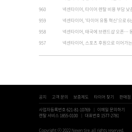
960
넥센타이어, 타이어 렌탈 비용 부담 낮
959
넥센타이어, '타이어 유통 혁신'으로 
958
넥센타이어, 태국에 브랜드샵 오픈… 
957
넥센타이어, 스포츠 후원으로 이어가는
공지
고객 문의
보증제도
타이어 찾기
판매점
사업자등록번호 621-81-10769
이메일 문의하기
렌탈 서비스 1855-0100
대표번호 1577-2781
Copyright ⓒ 2022 Nexen tire. all rights reserved.