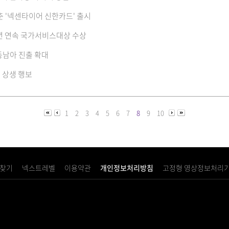
춘 '넥센타이어 신한카드' 출시
6년 연속 국가서비스대상 수상
동남아 진출 확대
 상생 행보
1
2
3
4
5
6
7
8
9
10
 찾기
넥스트레벨
이용약관
개인정보처리방침
고정형 영상정보처리기