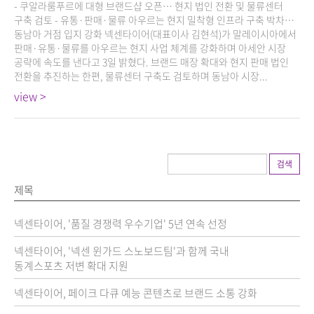
- 쿠알라룸푸르에 대형 브랜드샵 오픈… 현지 법인 전환 및 물류센터
구축 검토 - 유통·판매·물류 아우르는 현지 밀착형 인프라 구축 박차…
동남아 거점 입지 강화 넥센타이어(대표이사 김현석)가 말레이시아에서
판매·유통·물류를 아우르는 현지 사업 체계를 강화하며 아세안 시장
공략에 속도를 낸다고 3일 밝혔다. 브랜드 매장 확대와 현지 판매 법인
전환을 추진하는 한편, 물류센터 구축도 검토하며 동남아 시장...
view >
검색
제목
넥센타이어, '품질 경쟁력 우수기업' 5년 연속 선정
넥센타이어, '넥센 윈가드 스노보드팀'과 함께 국내
동계스포츠 저변 확대 지원
넥센타이어, 페이크 다큐 예능 콘텐츠로 브랜드 소통 강화