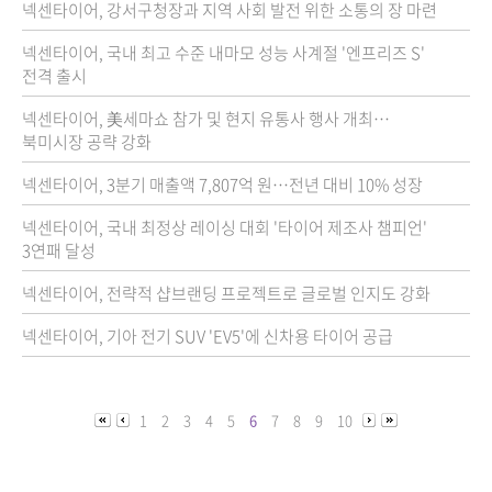
넥센타이어, 강서구청장과 지역 사회 발전 위한 소통의 장 마련
넥센타이어, 국내 최고 수준 내마모 성능 사계절 '엔프리즈 S'
전격 출시
넥센타이어, 美세마쇼 참가 및 현지 유통사 행사 개최…
북미시장 공략 강화
넥센타이어, 3분기 매출액 7,807억 원…전년 대비 10% 성장
넥센타이어, 국내 최정상 레이싱 대회 '타이어 제조사 챔피언'
3연패 달성
넥센타이어, 전략적 샵브랜딩 프로젝트로 글로벌 인지도 강화
넥센타이어, 기아 전기 SUV 'EV5'에 신차용 타이어 공급
1
2
3
4
5
6
7
8
9
10