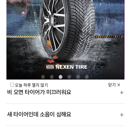
+
넥센타이어 차종별 추천 요약표
+
SUV에 맞는 타이어 선택 기준은?
내 차에 맞는 넥센 타이어 찾는 가장 쉬운
+
방법은?
닫기
×
오늘 하루 열지 않기
+
비 오면 타이어가 미끄러워요
+
새 타이어인데 소음이 심해요