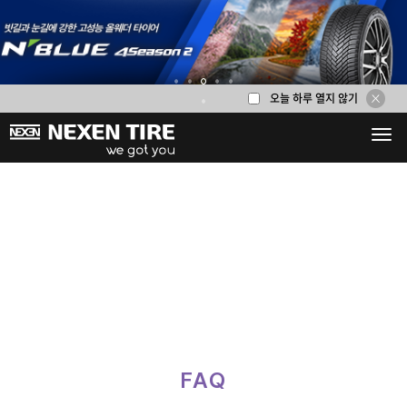
오늘 하루 열지 않기
1
2
3
4
5
6
FAQ