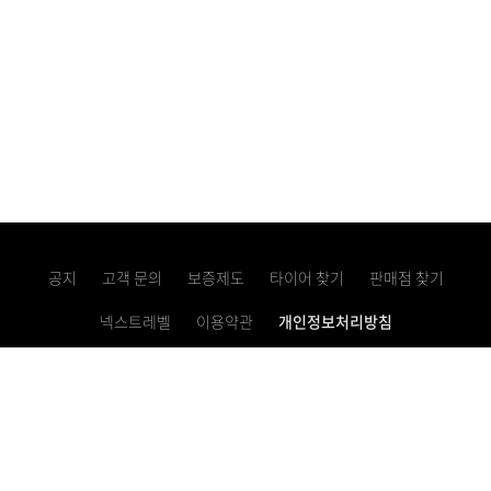
공지
고객 문의
보증제도
타이어 찾기
판매점 찾기
넥스트레벨
이용약관
개인정보처리방침
고정형 영상정보처리기기 운영・관리 방침