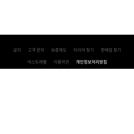
공지
고객 문의
보증제도
타이어 찾기
판매점 찾기
넥스트레벨
이용약관
개인정보처리방침
고정형 영상정보처리기기 운영・관리 방침
사업자등록번호 621-81-10769
이메일 문의하기