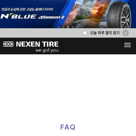
오늘 하루 열지 않기
1
2
3
4
5
6
FAQ