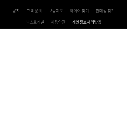
공지
고객 문의
보증제도
타이어 찾기
판매점 찾기
넥스트레벨
이용약관
개인정보처리방침
고정형 영상정보처리기기 운영・관리 방침
사업자등록번호 621-81-10769
이메일 문의하기
렌탈 서비스 1855-0100
대표번호 1577-2781
Copyright ⓒ 2022 Nexen tire. all rights reserved.