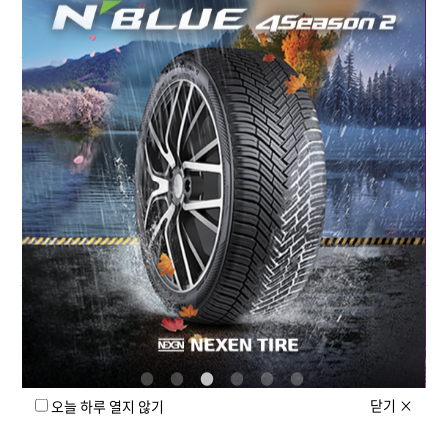
+
새 타이어인데 소음이 심해요
+
타이어 교체 후 승차감이 나빠졌어요
+
고속에서 진동이 심해요
+
타이어 안쪽만 닳는 이유는?
−
타이어 바깥쪽만 닳는 이유는?
타이어 바깥쪽만 닳는 현상은 바퀴 정렬 상태가 맞지 않거나,
닫기
×
주행 습관·차량 상태의 영향으로 발생할 수 있습니다.
오늘 하루 열지 않기