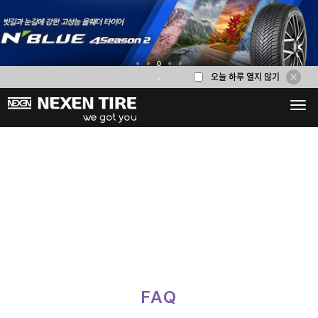
오늘 하루 열지 않기
1
2
3
4
5
6
FAQ