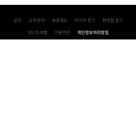
공지
고객 문의
보증제도
타이어 찾기
판매점 찾기
넥스트레벨
이용약관
개인정보처리방침
고정형 영상정보처리기기 운영・관리 방침
사업자등록번호 621-81-10769
이메일 문의하기
렌탈 서비스 1855-0100
대표번호 1577-2781
Copyright ⓒ 2022 Nexen tire. all rights reserved.