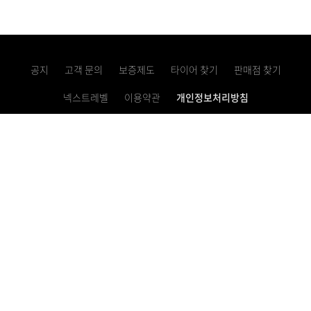
공지
고객 문의
보증제도
타이어 찾기
판매점 찾기
넥스트레벨
이용약관
개인정보처리방침
고정형 영상정보처리기기 운영・관리 방침
사업자등록번호 621-81-10769
이메일 문의하기
렌탈 서비스 1855-0100
대표번호 1577-2781