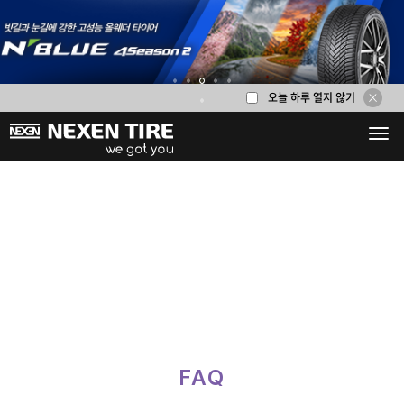
오늘 하루 열지 않기
1
2
3
4
5
6
FAQ