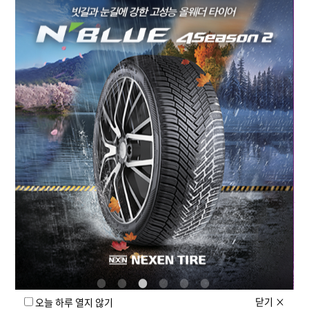
넥센타이어 라인업 중 가장 뛰어난 정숙성을 자랑하는 모델은
프리미엄 컴포트 타이어인 N'FERA Supreme(EV ROOT)
입니다. 조용함의 비결은 넥센의 소음 저감 기술에 있습니다.
1. 폼 인사이드 기술: 타이어 내벽에 흡음재(NRS)를 적용하여
소음을 11% 감소시켜 최상의 승차감과 저소음 성능을
제공합니다.
2. 최적화 피치 배열: 타이어 숄더 안쪽부터 트레드 중앙까지
최적의 조합으로 설계된 가변 피치를 적용하여 주행 중 소음을
저감시켰습니다.
+
넥센타이어 SUV 타이어 라인업을 비교해주세요
+
넥센타이어 라인업별 타입은?
닫기
×
오늘 하루 열지 않기