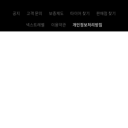
공지
고객 문의
보증제도
타이어 찾기
판매점 찾기
넥스트레벨
이용약관
개인정보처리방침
고정형 영상정보처리기기 운영・관리 방침
사업자등록번호 621-81-10769
이메일 문의하기
렌탈 서비스 1855-0100
대표번호 1577-2781
Copyright ⓒ 2022 Nexen tire. all rights reserved.