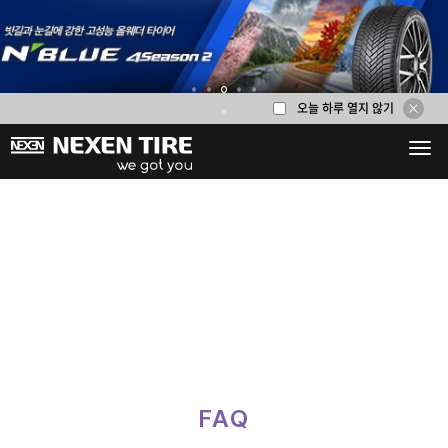
오늘 하루 열지 않기
1
2
3
4
5
6
FAQ