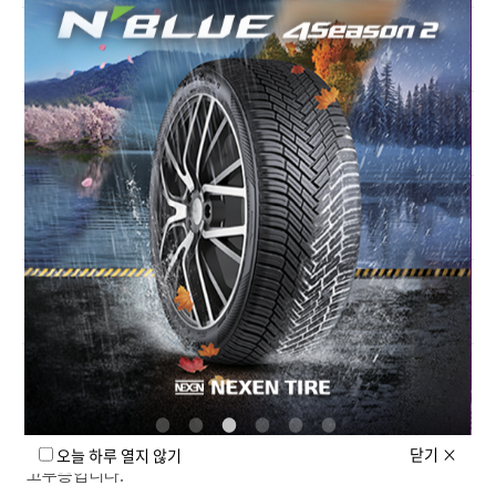
+
UHP(울트라 하이 퍼포먼스) 타이어란?
+
연비 좋은 타이어(저회전저항)란?
+
올시즌 vs 올웨더 타이어, 같은 건가요?
+
OE 타이어와 교체용 타이어의 차이는?
−
트레드(Tread)란?
트레드(Tread)는 노면과 직접 맞닿는 타이어의 가장 바깥면의
닫기
×
오늘 하루 열지 않기
고무층입니다.