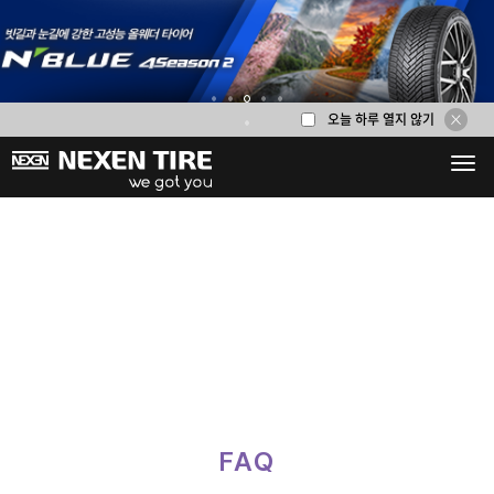
오늘 하루 열지 않기
1
2
3
4
5
6
FAQ