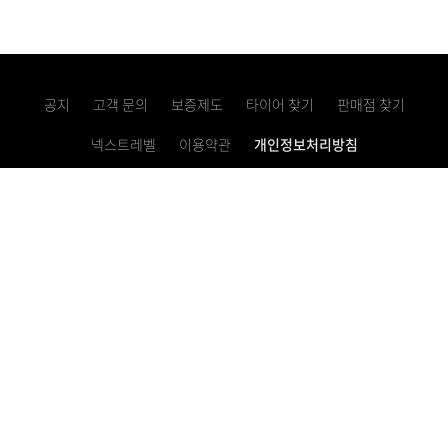
공지
고객 문의
보증제도
타이어 찾기
판매점 찾기
넥스트레벨
이용약관
개인정보처리방침
고정형 영상정보처리기기 운영・관리 방침
사업자등록번호 621-81-10769
이메일 문의하기
렌탈 서비스 1855-0100
대표번호 1577-2781