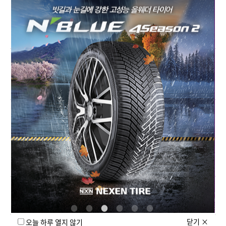
(Tread wear) 700으로 기존 제품 대비 향상된 주행거리를
제공하는 사계절 마일리지 강화 제품입니다.
M+S 표시와 3PMSF(산봉우리 눈꽃) 마크의
+
차이는?
+
타이어 제조에 사용되는 원료는?
+
썸머 타이어 vs 윈터 타이어 차이는?
+
UHP(울트라 하이 퍼포먼스) 타이어란?
닫기
×
오늘 하루 열지 않기