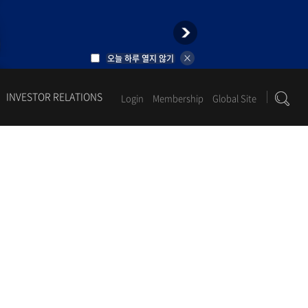
오늘 하루 열지 않기
INVESTOR RELATIONS
Login
Membership
Global Site
1
2
3
4
5
6