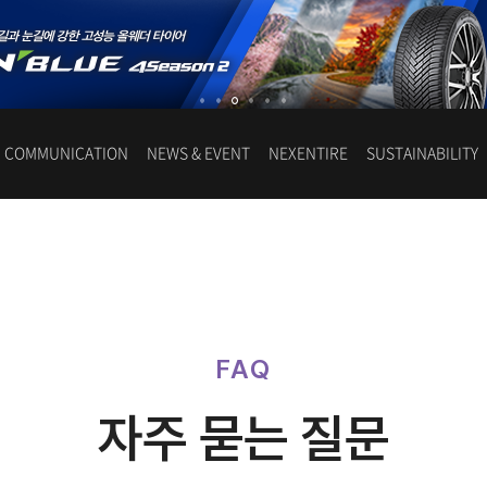
COMMUNICATION
NEWS & EVENT
NEXENTIRE
SUSTAINABILITY
FAQ
자주 묻는 질문