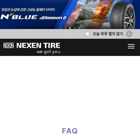
오늘 하루 열지 않기
1
2
3
4
5
6
FAQ