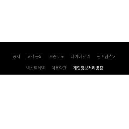
공지
고객 문의
보증제도
타이어 찾기
판매점 찾기
넥스트레벨
이용약관
개인정보처리방침
고정형 영상정보처리기기 운영・관리 방침
사업자등록번호 621-81-10769