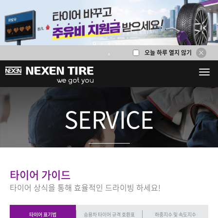
타이어 표기법 이해하기
오늘 하루 열지 않기
1
2
3
4
5
6
SERVICE
타이어 가이드
타이어 상식을 통해 효율적인 드라이빙 하세요!
타이어 표기법
승용차 타이어 규격 호환표
하중지수 및 속도지수