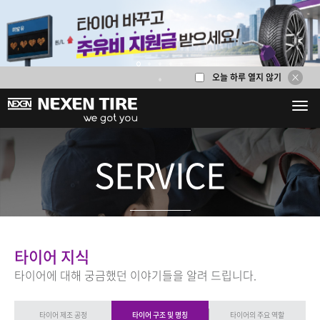
타이어 부위별 명칭
오늘 하루 열지 않기
1
2
3
4
5
6
SERVICE
타이어 지식
타이어에 대해 궁금했던 이야기들을 알려 드립니다.
타이어 제조 공정
타이어 구조 및 명칭
타이어의 주요 역할