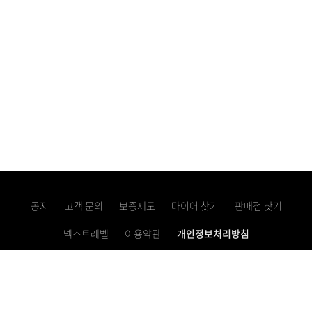
공지
고객 문의
보증제도
타이어 찾기
판매점 찾기
넥스트레벨
이용약관
개인정보처리방침
고정형 영상정보처리기기 운영・관리 방침