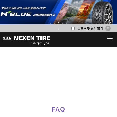
오늘 하루 열지 않기
1
2
3
4
5
6
FAQ