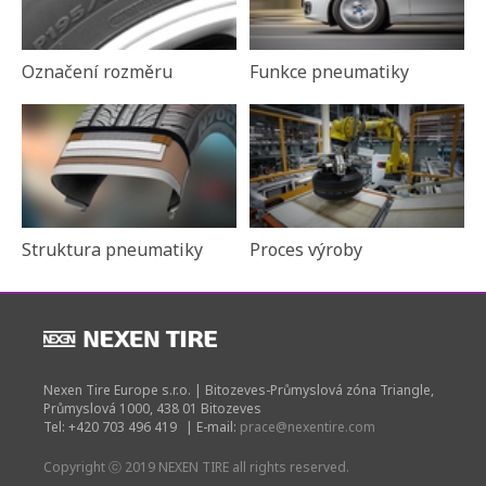
Označení rozměru
Funkce pneumatiky
Struktura pneumatiky
Proces výroby
Nexen Tire Europe s.r.o. | Bitozeves-Průmyslová zóna Triangle,
Průmyslová 1000, 438 01 Bitozeves
Tel: +420 703 496 419
|
E-mail:
prace@nexentire.com
Copyright ⓒ 2019 NEXEN TIRE all rights reserved.