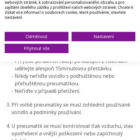
1.
Doporučujeme, aby si řidiči přečetli pokyny týkající
webových stránek, k zobrazování personalizovaného obsahu a pro
zajištění skvělého zážitku z prohlížení našich webových stránek. Chcete-li
se pneumatik, které uvádí výrobci automobilů.
získat více informací o souborech cookie, které používáme, otevřete
nastavení.
2.
Tlak vzduchu a zatížení se musí dodržovat podle
doporučení výrobců automobilů.
Odmítnout
Nastavení
-
Tlak v pneumatikách by se měl kontrolovat
alespoň jednou měsíčně, a to včetně rezervní
Přijmout vše
pneumatiky.
-
Při jízdě po dálnici raději po každých 2 hodinách
udělejte alespoň 15minutovou přestávku.
-
Nikdy neřiďte vozidlo s podhuštěnou nebo
přehuštěnou pneumatikou.
-
Neřiďte v případě přetížení.
3.
Při volbě pneumatiky se musí zohlednit používané
vozidlo a podmínky používání.
4.
U pneumatik se musí kontrolovat tlak vzduchu, stav
opotřebení a vnější poškození nebo zapíchnutý