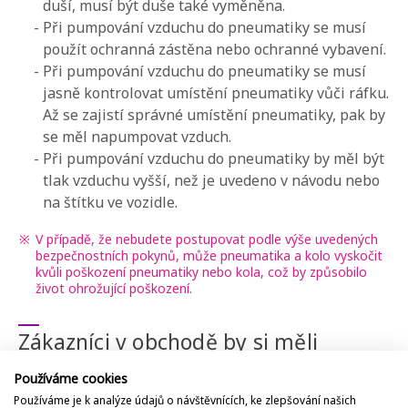
duší, musí být duše také vyměněna.
-
Při pumpování vzduchu do pneumatiky se musí
použít ochranná zástěna nebo ochranné vybavení.
-
Při pumpování vzduchu do pneumatiky se musí
jasně kontrolovat umístění pneumatiky vůči ráfku.
Až se zajistí správné umístění pneumatiky, pak by
se měl napumpovat vzduch.
-
Při pumpování vzduchu do pneumatiky by měl být
tlak vzduchu vyšší, než je uvedeno v návodu nebo
na štítku ve vozidle.
※
V případě, že nebudete postupovat podle výše uvedených
bezpečnostních pokynů, může pneumatika a kolo vyskočit
kvůli poškození pneumatiky nebo kola, což by způsobilo
život ohrožující poškození.
Zákazníci v obchodě by si měli
všimnout následujících záležitostí
Používáme cookies
Používáme je k analýze údajů o návštěvnících, ke zlepšování našich