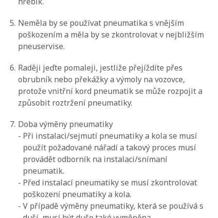
hřebík.
5.
Neměla by se používat pneumatika s vnějším
poškozením a měla by se zkontrolovat v nejbližším
pneuservise.
6.
Raději jeďte pomaleji, jestliže přejíždíte přes
obrubník nebo překážky a výmoly na vozovce,
protože vnitřní kord pneumatik se může rozpojit a
způsobit roztržení pneumatiky.
7.
Doba výměny pneumatiky
-
Při instalaci/sejmutí pneumatiky a kola se musí
použít požadované nářadí a takový proces musí
provádět odborník na instalaci/snímaní
pneumatik.
-
Před instalací pneumatiky se musí zkontrolovat
poškození pneumatiky a kola.
-
V případě výměny pneumatiky, která se používá s
duší, musí být duše také vyměněna.