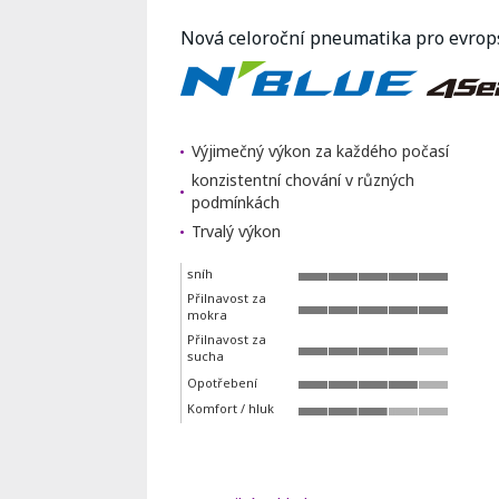
Nová celoroční pneumatika pro evro
Výjimečný výkon za každého počasí
konzistentní chování v různých
podmínkách
Trvalý výkon
sníh
Přilnavost za
mokra
Přilnavost za
sucha
Opotřebení
Komfort / hluk