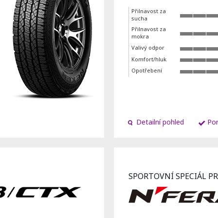
Přilnavost za
sucha
Přilnavost za
mokra
Valivý odpor
Komfort/hluk
Opotřebení
Detailní pohled
Por
SPORTOVNÍ SPECIÁL P