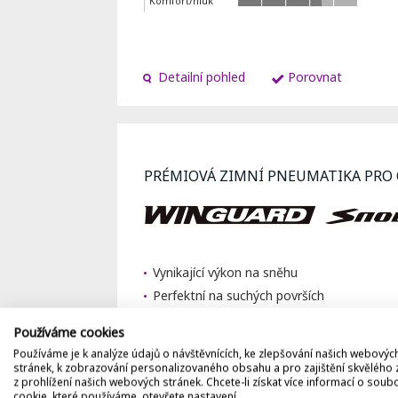
Komfort/hluk
Detailní pohled
Porovnat
PRÉMIOVÁ ZIMNÍ PNEUMATIKA PRO
Vynikající výkon na sněhu
Perfektní na suchých površích
Vynikající chování na mokré vozovce
Používáme cookies
Sníh
Používáme je k analýze údajů o návštěvnících, ke zlepšování našich webovýc
stránek, k zobrazování personalizovaného obsahu a pro zajištění skvělého 
Led
z prohlížení našich webových stránek. Chcete-li získat více informací o soub
Vynikající výkon
cookie, které používáme, otevřete nastavení.