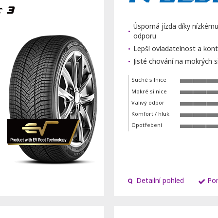
Úsporná jízda díky nízkém
odporu
Lepší ovladatelnost a kont
Jisté chování na mokrých si
Suché silnice
Mokré silnice
Valivý odpor
Komfort / hluk
Opotřebení
Detailní pohled
Por