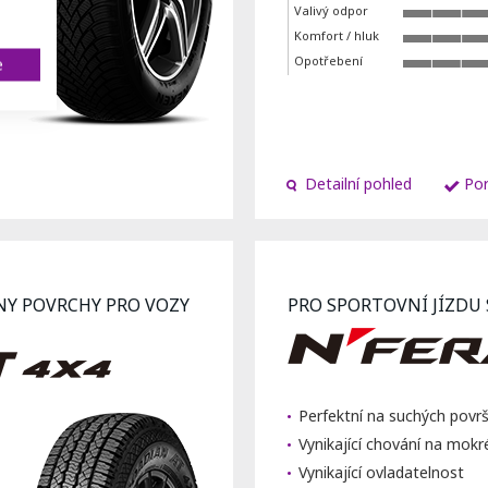
Valivý odpor
Komfort / hluk
Opotřebení
e
Detailní pohled
Por
NY POVRCHY PRO VOZY
PRO SPORTOVNÍ JÍZDU 
Perfektní na suchých površ
Vynikající chování na mok
Vynikající ovladatelnost