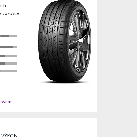
ích
ré vozovce
ovnat
Ý VÝKON