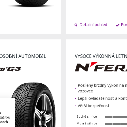
Detailní pohled
Por
 OSOBNÍ AUTOMOBIL
VYSOCE VÝKONNÁ LET
Posílený brzdný výkon na 
vozovce
Lepší ovladatelnost a kont
Větší bezpečnost
h
Suché silnice
zážitku
orech
Mokré silnice