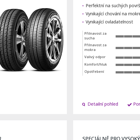
Perfektní na suchých površ
Vynikající chování na mok
Vynikající ovladatelnost
Přilnavost za
sucha
Přilnavost za
mokra
Valivý odpor
Komfort/hluk
Opotřebení
Detailní pohled
Por
R
SPECIÁLNĚ PRO VYSOK