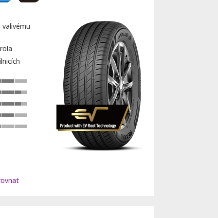
u valivému
rola
lnicích
ovnat