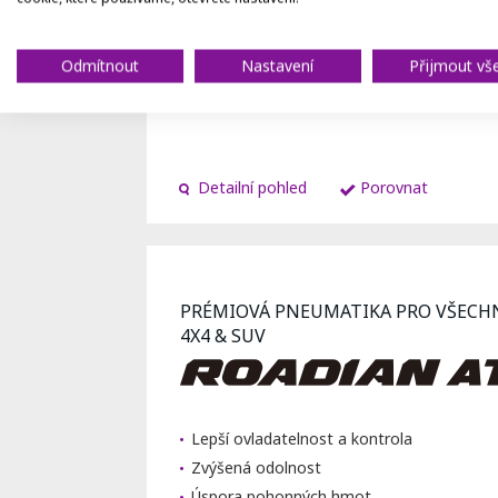
na suchu
Vynikající výkon
na mokru
Odmítnout
Nastavení
Přijmout vš
Komfort
Detailní pohled
Porovnat
PRÉMIOVÁ PNEUMATIKA PRO VŠECH
4X4 & SUV
Lepší ovladatelnost a kontrola
Zvýšená odolnost
Úspora pohonných hmot