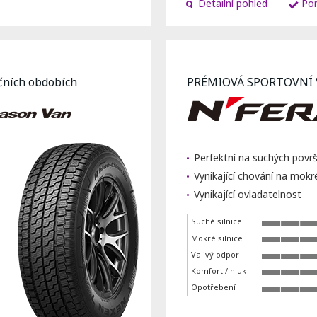
Detailní pohled
Por
očních obdobích
PRÉMIOVÁ SPORTOVNÍ
Perfektní na suchých površ
Vynikající chování na mok
Vynikající ovladatelnost
Suché silnice
Mokré silnice
Valivý odpor
Komfort / hluk
Opotřebení