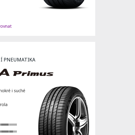
ovnat
NÍ PNEUMATIKA
mokré i suché
rola