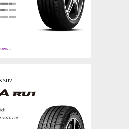
ovnat
S SUV
ích
ré vozovce