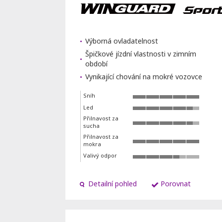
Výborná ovladatelnost
Špičkové jízdní vlastnosti v zimním
období
Vynikající chování na mokré vozovce
Sníh
Led
Přilnavost za
sucha
Přilnavost za
mokra
Valivý odpor
Detailní pohled
Porovnat