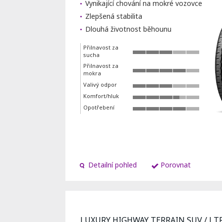
Vynikající chování na mokré vozovce
Zlepšená stabilita
Dlouhá životnost běhounu
Přilnavost za
sucha
Přilnavost za
mokra
Valivý odpor
Komfort/hluk
Opotřebení
Detailní pohled
Porovnat
LUXURY HIGHWAY TERRAIN SUV / LT