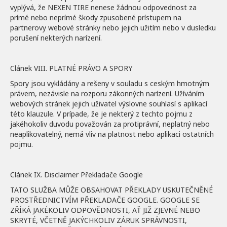
vyplývá, že NEXEN TIRE nenese žádnou odpovednost za
prímé nebo neprímé škody zpusobené prístupem na
partnerovy webové stránky nebo jejich užitím nebo v dusledku
porušení nekterých narízení.
Clánek VIII. PLATNÉ PRÁVO A SPORY
Spory jsou vykládány a rešeny v souladu s ceským hmotným
právem, nezávisle na rozporu zákonných narízení. Užíváním
webových stránek jejich uživatel výslovne souhlasí s aplikací
této klauzule. V prípade, že je nekterý z techto pojmu z
jakéhokoliv duvodu považován za protiprávní, neplatný nebo
neaplikovatelný, nemá vliv na platnost nebo aplikaci ostatních
pojmu.
Clánek IX. Disclaimer Překladače Google
TATO SLUŽBA MŮŽE OBSAHOVAT PŘEKLADY USKUTEČNĚNÉ
PROSTŘEDNICTVÍM PŘEKLADAČE GOOGLE. GOOGLE SE
ZŘÍKÁ JAKÉKOLIV ODPOVĚDNOSTI, AŤ JIŽ ZJEVNÉ NEBO
SKRYTÉ, VČETNĚ JAKÝCHKOLIV ZÁRUK SPRÁVNOSTI,