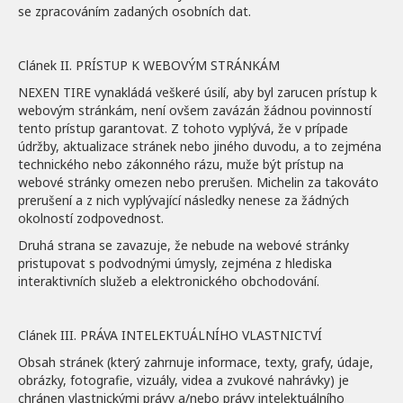
se zpracováním zadaných osobních dat.
Clánek II. PRÍSTUP K WEBOVÝM STRÁNKÁM
NEXEN TIRE vynakládá veškeré úsilí, aby byl zarucen prístup k
webovým stránkám, není ovšem zavázán žádnou povinností
tento prístup garantovat. Z tohoto vyplývá, že v prípade
údržby, aktualizace stránek nebo jiného duvodu, a to zejména
technického nebo zákonného rázu, muže být prístup na
webové stránky omezen nebo prerušen. Michelin za takováto
prerušení a z nich vyplývající následky nenese za žádných
okolností zodpovednost.
Druhá strana se zavazuje, že nebude na webové stránky
pristupovat s podvodnými úmysly, zejména z hlediska
interaktivních služeb a elektronického obchodování.
Clánek III. PRÁVA INTELEKTUÁLNÍHO VLASTNICTVÍ
Obsah stránek (který zahrnuje informace, texty, grafy, údaje,
obrázky, fotografie, vizuály, videa a zvukové nahrávky) je
chránen vlastnickými právy a/nebo právy intelektuálního