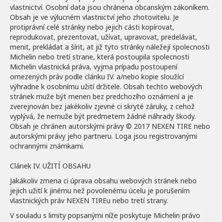
vlastnictví. Osobní data jsou chránena obcanským zákoníkem.
Obsah je ve výlucném vlastnictví jeho zhotovitelu. Je
protiprávní celé stránky nebo jejich cásti kopírovat,
reprodukovat, prezentovat, užívat, upravovat, predelávat,
menit, prekládat a šírit, at již tyto stránky náležejí spolecnosti
Michelin nebo tretí strane, která postoupila spolecnosti
Michelin vlastnická práva, vyjma prípadu postoupení
omezených práv podle clánku IV. a/nebo kopie sloužící
výhradne k osobnímu užití držitele. Obsah techto webových
stránek muže být menen bez predchozího oznámení a je
zverejnován bez jakékoliv zjevné ci skryté záruky, z cehož
vyplývá, že nemuže být predmetem žádné náhrady škody.
Obsah je chránen autorskými právy © 2017 NEXEN TIRE nebo
autorskými právy jeho partneru. Loga jsou registrovanými
ochrannými známkami.
Clánek IV. UŽITÍ OBSAHU
Jakákoliv zmena ci úprava obsahu webových stránek nebo
jejich užití k jinému než povolenému úcelu je porušením
vlastnických práv NEXEN TIREu nebo tretí strany.
V souladu s limity popsanými níže poskytuje Michelin právo