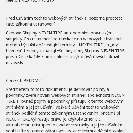
telefon: 420 735 177 290
Pred užíváním techto webových stránek si pozorne prectete
tato zákonná ustanovení.
Clenové Skupiny NEXEN TIRE autonomními právnickými
subjekty. Pro usnadnení komunikace na webových stránkách
mohou být užity následující termíny: „NEXEN TIRE“, a „my“.
Uvedené termíny oznacují všechny cleny Skupiny NEXEN TIRE,
prestože je každý z nich z hlediska vykonávání svých aktivit
nezávislý.
Clánek I. PREDMET
Predmetem tohoto dokumentu je definovat pojmy a
podmínky zverejnování webových stránek spolecnosti NEXEN
TIRE a rovnež pojmy a podmínky prístupu k temto webovým
stránkám a jejich užívání. Veškeré užívání techto webových
stránek podléhá temto zákonným ustanovením, pricemž si
NEXEN TIRE vyhrazuje právo je kdykoliv zmenit ci
aktualizovat. Prístupem na webové stránky a jejich užíváním
souhlasíte s temito zákonnými ustanoveními a dáváte svolení