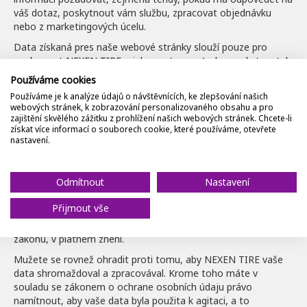
váš dotaz, poskytnout vám službu, zpracovat objednávku
nebo z marketingových úcelu.
Data získaná pres naše webové stránky slouží pouze pro
spolecnost NEXEN TIRE a jeho partnery a/nebo poskytovatele
požadovaných služeb.
Používáme cookies
Aby NEXEN TIRE poskytoval lepší služby, shromažduje
Používáme je k analýze údajů o návštěvnících, ke zlepšování našich
webových stránek, k zobrazování personalizovaného obsahu a pro
anonymní data z prohlížení webových stránek (prohlídnuté
zajištění skvělého zážitku z prohlížení našich webových stránek. Chcete-li
stránky, datum a cas prohlížení atd.). NEXEN TIRE muže tato
získat více informací o souborech cookie, které používáme, otevřete
data využít k analýze trendu nebo ke zpracování statistiky
nastavení.
uživatelu webových stránek. Upozornujeme vás, že
odmítnutím cookies ztratíte možnost prístupu k nekterým
cástem našich webových stránek.
Odmítnout
Nastavení
Pri uvedení vašich osobních dat máte právo k prístupu, oprave
Přijmout vše
a vymazání techto dat, a to v souladu se zákonem c.
101/2000 Sb., o ochrane osobních údaju a o zmene nekterých
zákonu, v platném znení.
Mužete se rovnež ohradit proti tomu, aby NEXEN TIRE vaše
data shromaždoval a zpracovával. Krome toho máte v
souladu se zákonem o ochrane osobních údaju právo
namítnout, aby vaše data byla použita k agitaci, a to