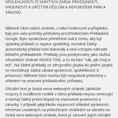
SPOLEHLIVOSTI ČI SKRYTÝCH ZÁRUK PRODEJNOSTI,
VHODNOSTI K URČITÝM ÚČELŮM A NEPORUŠENÍ PRÁV A
ZÁKONŮ.
Některé části našich stránek, v sekci hodnocení a příspěvků,
byly pro vaše potřeby přeloženy prostřednictvím Překladače
Google. Bylo vynaloženo přiměřené úsilí k tomu, aby byl
výsledný překlad co nejvíce spolehlivý, nicméně žádný
automatický překlad není dokonalý a není schopen nahradit
lidského překladatele. Překlady jsou poskytovány jako služba
uživatelům stránek NEXEN TIRE, a to na bázi "tak, jak stojí a
leží". Na žádné překlady ze zdrojového jazyka do jiného jazyka
se nevztahuje žádná záruka správnosti, spolehlivosti či
přesnosti. Některé části mohou být nesprávně přeloženy s
ohledem na omezení překladového softwaru.
Oficiální text je česká verze webových stránek. Jakékoliv
rozpory či rozdílnosti vzniklé v rámci překladu nejsou omezující
a nemají žádný právní dopad na stanovené povinnosti a
závazky. V případě jakýchkoliv nejasností ohledně správnosti
informací uvedených na přeložených stránkách se obraťte na
česká verzi webových stránek, která je zároveň jejich oficiální