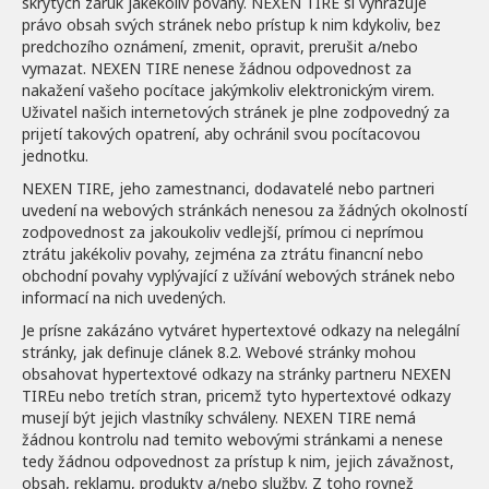
skrytých záruk jakékoliv povahy. NEXEN TIRE si vyhrazuje
právo obsah svých stránek nebo prístup k nim kdykoliv, bez
predchozího oznámení, zmenit, opravit, prerušit a/nebo
vymazat. NEXEN TIRE nenese žádnou odpovednost za
nakažení vašeho pocítace jakýmkoliv elektronickým virem.
Uživatel našich internetových stránek je plne zodpovedný za
prijetí takových opatrení, aby ochránil svou pocítacovou
jednotku.
NEXEN TIRE, jeho zamestnanci, dodavatelé nebo partneri
uvedení na webových stránkách nenesou za žádných okolností
zodpovednost za jakoukoliv vedlejší, prímou ci neprímou
ztrátu jakékoliv povahy, zejména za ztrátu financní nebo
obchodní povahy vyplývající z užívání webových stránek nebo
informací na nich uvedených.
Je prísne zakázáno vytváret hypertextové odkazy na nelegální
stránky, jak definuje clánek 8.2. Webové stránky mohou
obsahovat hypertextové odkazy na stránky partneru NEXEN
TIREu nebo tretích stran, pricemž tyto hypertextové odkazy
musejí být jejich vlastníky schváleny. NEXEN TIRE nemá
žádnou kontrolu nad temito webovými stránkami a nenese
tedy žádnou odpovednost za prístup k nim, jejich závažnost,
obsah, reklamu, produkty a/nebo služby. Z toho rovnež