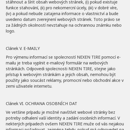
stáhnout a šírit obsah webových stránek, (i) pokud existuje
funkce stahování, (ii) pro nekomercní úcely, (iii) v dobré víre,
(iv) a pokud nebude zatajena informace o vlastnictví a bude
uvedeno datum zverejnení webových stránek. Toto právo se
za žádných okolností nevztahuje na ochrannou známku nebo
logo.
Clánek V. E-MAILY
Pro výmenu informací se spolecností NEXEN TIRE pomocí e-
mailu je treba vyplnit e-mailový formulár na webových
stránkách. Odpovedi spolecnosti NEXEN TIRE, stejne jako
prístup k webovým stránkám a jejich obsah, nemohou být
použity jako soucást reklamy, promocní nebo obchodní akce v
zemi uživatele internetu.
Clánek VI. OCHRANA OSOBNÍCH DAT
Ve vetšine prípadu je možné navštívit webové stránky bez
potreby odhalení vaší identity a zadání osobních informací. V
nekterých prípadech ovšem NEXEN TIRE muže od vás nejakou
informaci požadovat, zejména tehdy, pokud má odpovedet na