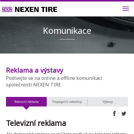
Komunik
Reklama a výstavy
Podívejte se na online a offline komunikaci
společnosti NEXEN TIRE.
Televizní reklama
Propagační videoklip
Výstavy
Televizní reklama
Na domovské stránce se můžete podívat na televizní reklamy