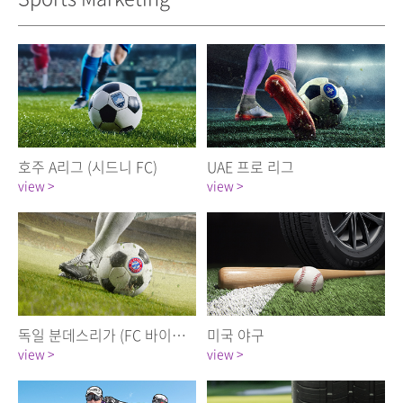
호주 A리그 (시드니 FC)
UAE 프로 리그
view >
view >
독일 분데스리가 (FC 바이에른 뮌헨)
미국 야구
view >
view >