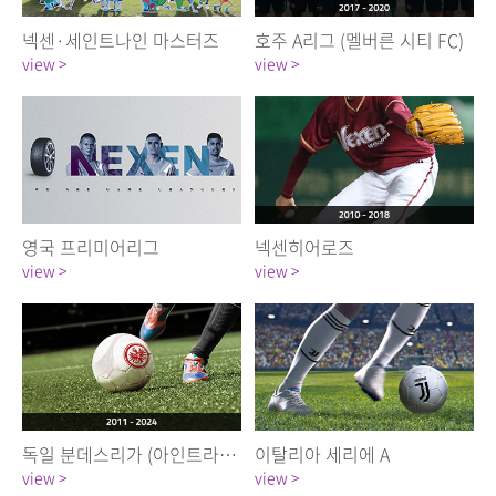
넥센·세인트나인 마스터즈
호주 A리그 (멜버른 시티 FC)
view >
view >
영국 프리미어리그
넥센히어로즈
view >
view >
독일 분데스리가 (아인트라흐트 프랑크푸르트)
이탈리아 세리에 A
view >
view >