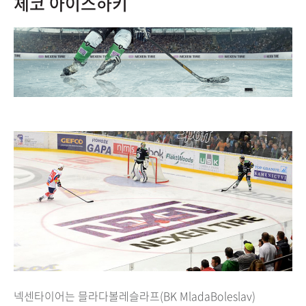
체코 아이스하키
넥센타이어는 믈라다볼레슬라프(BK MladaBoleslav)