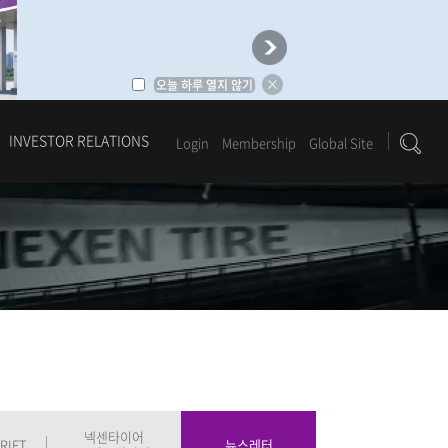
오늘 하루 열지 않기
INVESTOR RELATIONS
Login
Membership
Global Site
1
2
3
4
5
6
넥센타이어
RIFT
뉴스레터