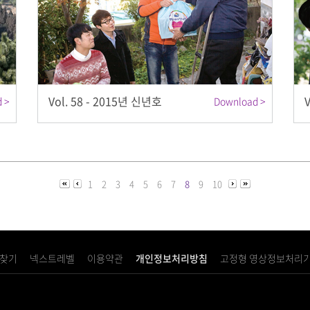
Vol. 58 - 2015년 신년호
 >
Download >
1
2
3
4
5
6
7
8
9
10
 찾기
넥스트레벨
이용약관
개인정보처리방침
고정형 영상정보처리기