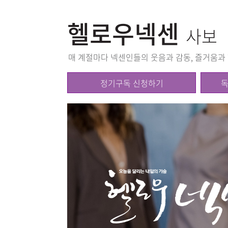
헬로우넥센
사보
매 계절마다 넥센인들의 웃음과 감동, 즐거움과 
정기구독 신청하기
독