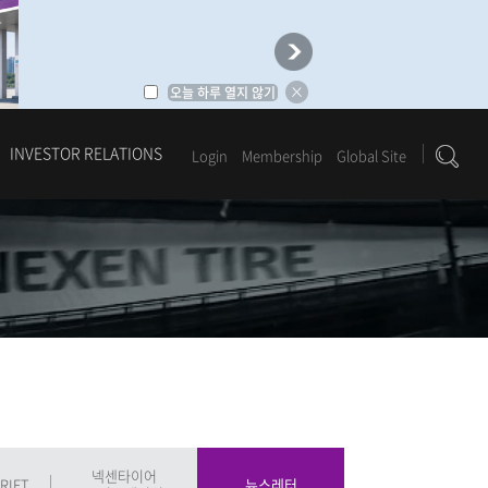
오늘 하루 열지 않기
INVESTOR RELATIONS
Login
Membership
Global Site
1
2
3
4
5
6
넥센타이어
RIFT
뉴스레터