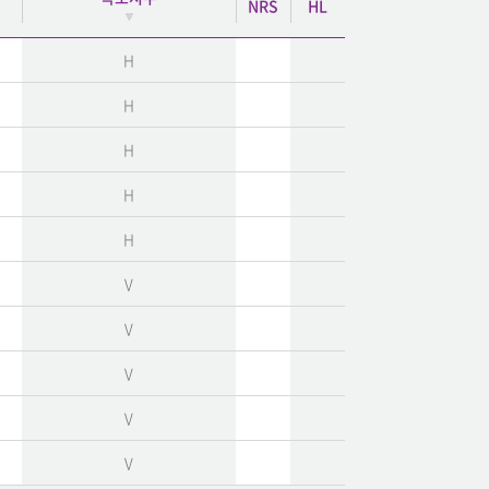
NRS
HL
H
H
H
H
H
V
V
V
V
V