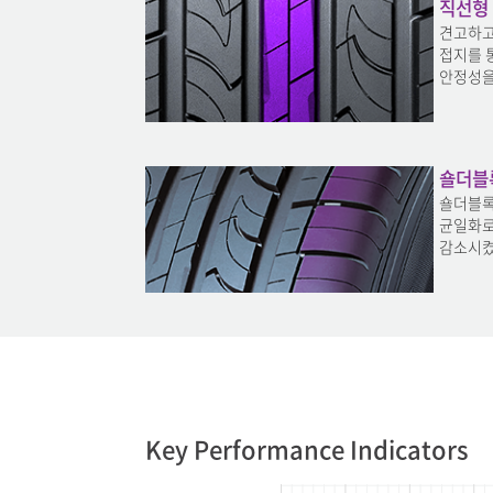
직선형 S
견고하고 
접지를 
안정성을
숄더블
숄더블록
균일화로
감소시켰
Key Performance Indicators