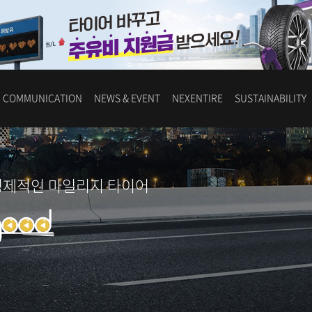
COMMUNICATION
NEWS & EVENT
NEXENTIRE
SUSTAINABILITY
경제적인 마일리지 타이어