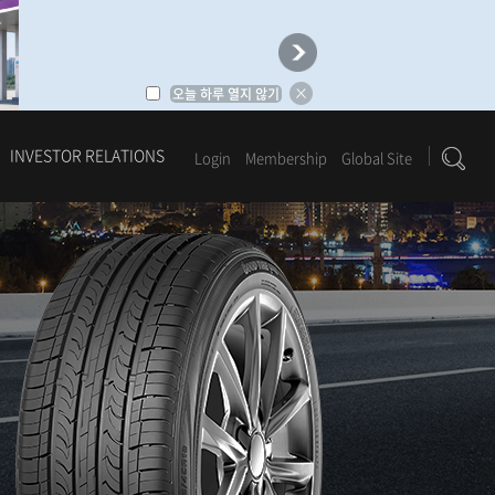
오늘 하루 열지 않기
INVESTOR RELATIONS
Login
Membership
Global Site
1
2
3
4
5
6