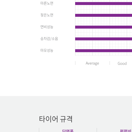
마른노면
젖은노면
연비성능
승차감/소음
마모성능
타이어 규격
단면폭
편평비