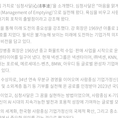
 가치로 ‘심청사달(心淸事達)’을 소개했다. 심청사달은 “마음을 맑게
Management of Emptying)’으로 실천해 왔다. 욕심을 비우
래기회 포착의 출발점이라고 강조해 왔다.
’ 정신을 통해 미래 도전의 중요성을 강조했다. 강 회장은 1969년 아폴로
호를 지었다. 월석은 불가능해 보이는 미래에 도전하는 기업가적 의지의
미래 비전을 담고 있다.
강병중 회장은 1965년 중고 화물트럭 수입·판매 사업을 시작으로 운
센타이어를 일구어 냈다. 현재 넥센그룹은 넥센타이어, ㈜넥센, KNN
 포르쉐, 메르세데스-벤츠, BMW, 아우디 등 글로벌 완성차 기업에
 있다.
상 수상자로, 34년 연속 무분규 경영을 이어오며 사람중심 기업가정
학 및 소외계층 돕기 등 기부를 실천해 온 공로를 인정받아 2023년 
꿈이었고, 심청사달은 그 꿈을 실현하는 방법이었으며, 사람중심 K-
신이 AI 시대의 지속가능한 발전과 포용적 성장에 기여하는 글로벌 
의 세계화, 한국형 사람중심 기업가정신의 국제적 확산, 그리고 중
면에서 중요한 의미를 갖는 것으로 평가된다.