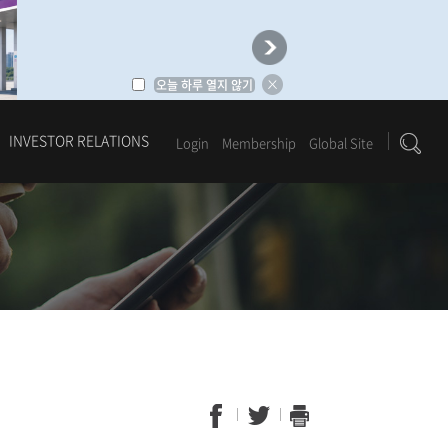
오늘 하루 열지 않기
INVESTOR RELATIONS
Login
Membership
Global Site
1
2
3
4
5
6