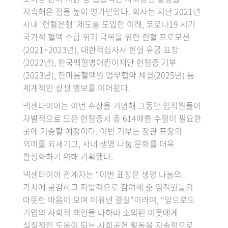
지속해온 점을 높이 평가받았다. 회사는 지난 2021년
사내 ‘헌혈은행’ 제도를 도입한 이래, 코로나19 시기
국가적 혈액 수급 위기 극복을 위한 헌혈 프로모션
(2021~2023년), 대한적십자사 헌혈 유공 표창
(2022년), 한국백혈병어린이재단 헌혈증 기부
(2023년), 한마음혈액원 업무협약 체결(2025년) 등
체계적인 상생 행보를 이어왔다.
넥센타이어는 이번 수상을 기념해 그동안 임직원들이
자발적으로 모은 헌혈증서 총 614매를 수혈이 필요한
곳에 기증할 예정이다. 이번 기부는 장관 표창의
의미를 되새기고, 사내 생명 나눔 문화를 더욱
활성화하기 위해 기획됐다.
넥센타이어 관계자는 “이번 표창은 생명 나눔의
가치에 공감하고 자발적으로 참여해 준 임직원들의
따뜻한 마음이 모여 이뤄낸 결실”이라며, “앞으로도
기업의 사회적 책임을 다하며 소외된 이웃에게
실질적인 도움이 되는 사회공헌 활동을 지속적으로