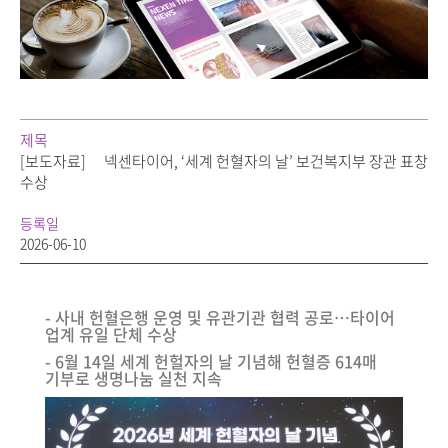
제목
[보도자료]
넥센타이어, ‘세계 헌혈자의 날’ 보건복지부 장관 표창
수상
등록일
2026-06-10
- 사내 헌혈은행 운영 및 유관기관 협력 공로…타이어
업계 유일 단체 수상
- 6월 14일 세계 헌헐자의 날 기념해 헌혈증 614매
기부로 생명나눔 실천 지속