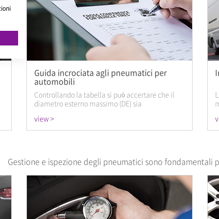
zioni
i
Guida incrociata agli pneumatici per
I
automobili
Controllando la tabella si può accertare che il
L
diametro esterno massimo (DE) sia
m
teoricamente quasi uguale al DE standard base.
P
view >
v
c
Gestione e ispezione degli pneumatici sono fondamentali pe