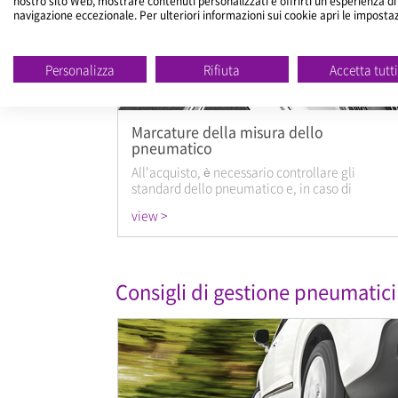
nostro sito Web, mostrare contenuti personalizzati e offrirti un'esperienza di
navigazione eccezionale. Per ulteriori informazioni sui cookie apri le imposta
Personalizza
Rifiuta
Accetta tutt
Marcature della misura dello
pneumatico
All'acquisto, è necessario controllare gli
standard dello pneumatico e, in caso di
sostituzione, conoscere prima i relativi dati e
view >
standard per garantirsi lo pneumatico perfetto
per la propria automobile.
Consigli di gestione pneumatici