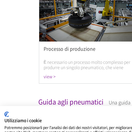
Processo di produzione
È necessario un processo molto complesso per
produrre un singolo pneumatico, che viene
sottoposto a più fasi fino all'immagazzinaggio.
view >
Guida agli pneumatici
Una guida e
Utilizziamo i cookie
Potremmo posizionarli per l'analisi dei dati dei nostri visitatori, per migliorare