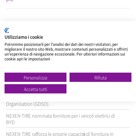
Titolo
Utilizziamo i cookie
NEXEN TIRE fornirà pneumatici di primo
Potremmo posizionarli per l'analisi dei dati dei nostri visitatori, per
equipaggiamento per la nuova Audi A6
migliorare il nostro sito Web, mostrare contenuti personalizzati e offrirti
un'esperienza di navigazione eccezionale. Per ulteriori informazioni sui
cookie apri le impostazioni
NEXEN TIRE registra ricavi per 891,3 miliardi di KRW nel
secondo trimestre, proseguendo la crescita nonostante
le difficoltà esterne
Personalizza
Rifiuta
NEXEN TIRE ha partecipato a THE TIRE COLOGNE 2026,
Accetta tutti
presentando il proprio impegno per il futuro della
mobilità digitale insieme alla Global Data Service
Organisation (GDSO).
NEXEN TIRE nominata fornitore per i veicoli elettrici di
BYD
NEXEN TIRE rafforza le proprie capacità di fornitura in