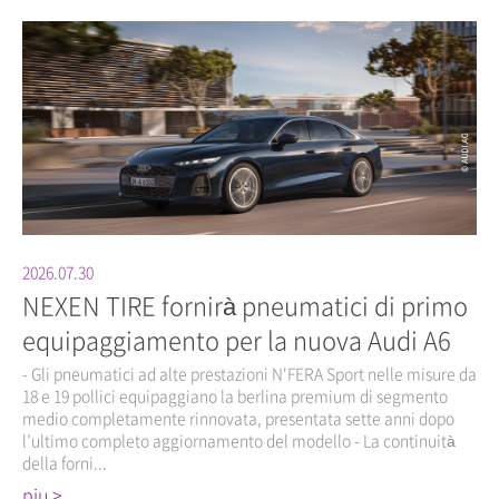
2026.07.30
NEXEN TIRE fornirà pneumatici di primo
equipaggiamento per la nuova Audi A6
- Gli pneumatici ad alte prestazioni N'FERA Sport nelle misure da
18 e 19 pollici equipaggiano la berlina premium di segmento
medio completamente rinnovata, presentata sette anni dopo
l’ultimo completo aggiornamento del modello - La continuità
della forni...
piu >