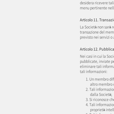
desidera ricevere tal
menu pertinente nell
Articolo 11. Transaz
La Società non sarà 
transazione del memb
previsto nei servizi o 
Articolo 12. Pubblic
Nei casi in cui la Soc
pubblicate, inviate p
eliminare tali inform
tali informazioni:
1. Un membro diff
altro membro o 
2. Tali informazi
dalla Società;
3. Si riconosce ch
4. Tali informazion
proprietà intell