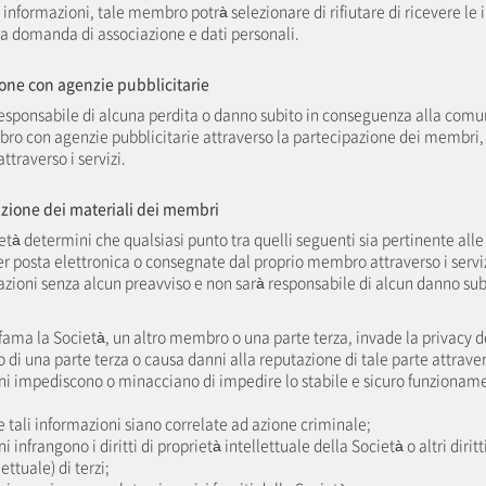
i informazioni, tale membro potrà selezionare di rifiutare di ricevere le 
a domanda di associazione e dati personali.
ione con agenzie pubblicitarie
responsabile di alcuna perdita o danno subito in conseguenza alla comu
ro con agenzie pubblicitarie attraverso la partecipazione dei membri
attraverso i servizi.
azione dei materiali dei membri
ietà determini che qualsiasi punto tra quelli seguenti sia pertinente all
er posta elettronica o consegnate dal proprio membro attraverso i serviz
azioni senza alcun preavviso e non sarà responsabile di alcun danno su
ama la Società, un altro membro o una parte terza, invade la privacy de
di una parte terza o causa danni alla reputazione di tale parte attrave
oni impediscono o minacciano di impedire lo stabile e sicuro funzionamen
e tali informazioni siano correlate ad azione criminale;
i infrangono i diritti di proprietà intellettuale della Società o altri diritti (
ettuale) di terzi;