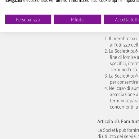
navigazione eccezionale. Per ulteriori informazioni sui cookie apri le imposta
causa del verificarsi 
CAPITOLO 3. DISPONI
Personalizza
Rifiuta
Accetta tutt
Articolo 9. Associa
1. Il membro ha il 
all'utilizzo de
2. La Società può
fine di fornire 
specifici, i te
Termini d'uso.
3. La Società può 
per consentire a
4. Nel caso di au
associazione al
termini separat
concernenti la 
Articolo 10. Fornitur
La Società può fornir
di utilizzo dei servi