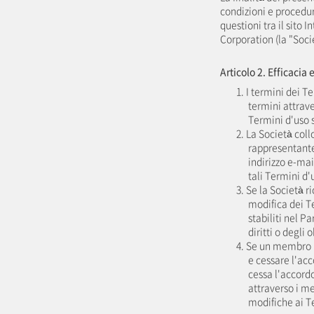
condizioni e procedure
questioni tra il sito I
Corporation (la "Soc
Articolo 2. Efficacia
1. I termini dei T
termini attrave
Termini d'uso s
2. La Società coll
rappresentante
indirizzo e-mai
tali Termini d'
3. Se la Società r
modifica dei Te
stabiliti nel P
diritti o degli
4. Se un membro n
e cessare l'ac
cessa l'accordo
attraverso i me
modifiche ai T