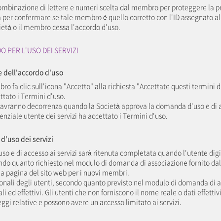
ombinazione di lettere e numeri scelta dal membro per proteggere la pr
a per confermare se tale membro è quello corretto con l'ID assegnato all
cietà o il membro cessa l'accordo d'uso.
O PER L'USO DEI SERVIZI
ne dell'accordo d'uso
o fa clic sull'icona "Accetto" alla richiesta "Accettate questi termini d
ttato i Termini d'uso.
o avranno decorrenza quando la Società approva la domanda d'uso e di ac
enziale utente dei servizi ha accettato i Termini d'uso.
d'uso dei servizi
o e di accesso ai servizi sarà ritenuta completata quando l'utente digita
ndo quanto richiesto nel modulo di domanda di associazione fornito dal
la pagina del sito web per i nuovi membri.
ersonali degli utenti, secondo quanto previsto nel modulo di domanda di 
ali ed effettivi. Gli utenti che non forniscono il nome reale o dati effetti
leggi relative e possono avere un accesso limitato ai servizi.