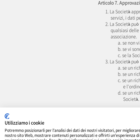
Articolo 7. Approva
1. La Società app
servizi, i dati
2. La Società può
qualsiasi dell
associazione.
a. se non vi
b. se vi so
c. se la So
3. La Società può
a. se un ri
b. se un ri
c. se un ri
e l'ordin
d. se un ri
Società.
Articolo 8. Modifica 
Nei casi in cui i da
Utilizziamo i cookie
vengano modificati, i
Potremmo posizionarli per l'analisi dei dati dei nostri visitatori, per migliorare
causa della mancata m
nostro sito Web, mostrare contenuti personalizzati e offrirti un'esperienza di