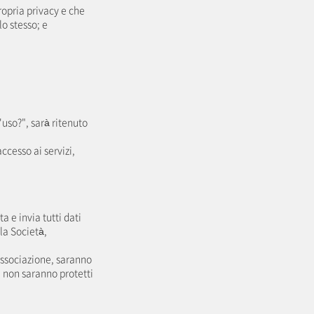
opria privacy e che
o stesso; e
'uso?", sarà ritenuto
cesso ai servizi,
 e invia tutti dati
la Società,
associazione, saranno
vi non saranno protetti