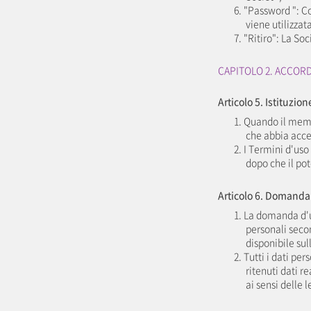
6. "Password ": C
viene utilizzat
7. "Ritiro": La So
CAPITOLO 2. ACCORD
Articolo 5. Istituzio
1. Quando il membr
che abbia acce
2. I Termini d'us
dopo che il pot
Articolo 6. Domanda 
1. La domanda d'us
personali seco
disponibile sul
2. Tutti i dati p
ritenuti dati re
ai sensi delle 