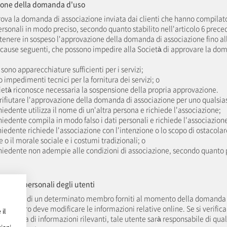
zione della domanda d'uso
rova la domanda di associazione inviata dai clienti che hanno compilato
 personali in modo preciso, secondo quanto stabilito nell'articolo 6 prece
 tenere in sospeso l'approvazione della domanda di associazione fino all
e cause seguenti, che possono impedire alla Società di approvare la do
 sono apparecchiature sufficienti per i servizi;
no impedimenti tecnici per la fornitura dei servizi; o
cietà riconosce necessaria la sospensione della propria approvazione.
 rifiutare l'approvazione della domanda di associazione per uno qualsias
chiedente utilizza il nome di un'altra persona e richiede l'associazione;
chiedente compila in modo falso i dati personali e richiede l'associazion
chiedente richiede l'associazione con l'intenzione o lo scopo di ostacolar
e o il morale sociale e i costumi tradizionali; o
chiedente non adempie alle condizioni di associazione, secondo quanto 
dei dati personali degli utenti
ti personali di un determinato membro forniti al momento della domanda
l membro deve modificare le informazioni relative online. Se si verifica
 il
odifica di informazioni rilevanti, tale utente sarà responsabile di qual