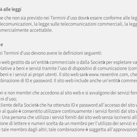
à alle leggi
ne che non sia previsto nei Termini d'uso dovrà essere conforme alle leggi
elecomunicazioni, la legge sulle telecomunicazioni commerciali, la le
mmercialmente accettabile.
ne
nei Termini d'uso devono avere le definizioni seguenti:
to web gestito da un'entità commerciale o dalla Società per espletare va
ative a beni e servizi tramite l'uso di dispositivi di comunicazione (c
i beni e i servizi ai propri utenti. Il sito web sarà www.nexentire.com, che
mbinazione di ID e password. Il sito web include anche un'entità commerc
ri e non membri che accedono al sito web e si avvalgono dei servizi forni
ni d'uso;
liente della Società che ha ottenuto ID e password all'accesso del sito 
 al quale è consentito utilizzare continuamente i servizi forniti dal sito
na persona che utilizza i servizi forniti dal sito web senza iscriversi al
one di lettere e numeri scelta da un membro per l'utilizzo dei servizi e 
e tale membro dagli altri; tale combinazione è soggetta all'approvazion