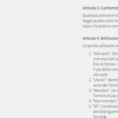
Articolo 3. Conformit
Qualsiasi altro termi
legge quadro sulle t
equo o la pratica co
Articolo 4. Definizio
Le parole utilizzate 
1. "Sito web": Si
commerciali rel
fine di fornire 
l'uso della co
sito web.
2. "Utenti": Memb
sensi dei Termi
3. "Membro": Un c
Termini d'uso e
4. "Non membro": U
5. "ID": Combinazi
per distinguer
Società;