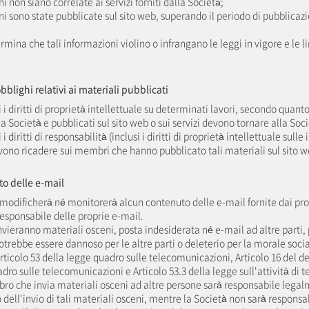
ni non siano correlate ai servizi forniti dalla Società;
ni sono state pubblicate sul sito web, superando il periodo di pubblicazi
rmina che tali informazioni violino o infrangano le leggi in vigore e le l
 obblighi relativi ai materiali pubblicati
ti i diritti di proprietà intellettuale su determinati lavori, secondo quant
a Società e pubblicati sul sito web o sui servizi devono tornare alla Soci
i i diritti di responsabilità (inclusi i diritti di proprietà intellettuale sull
vono ricadere sui membri che hanno pubblicato tali materiali sul sito w
to delle e-mail
 modificherà né monitorerà alcun contenuto delle e-mail fornite dai pr
sponsabile delle proprie e-mail.
nvieranno materiali osceni, posta indesiderata né e-mail ad altre parti,
potrebbe essere dannoso per le altre parti o deleterio per la morale socia
Articolo 53 della legge quadro sulle telecomunicazioni, Articolo 16 del d
dro sulle telecomunicazioni e Articolo 53.3 della legge sull'attività di
ro che invia materiali osceni ad altre persone sarà responsabile lega
o dell'invio di tali materiali osceni, mentre la Società non sarà responsab