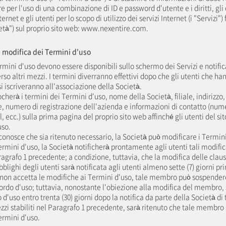
 per l'uso di una combinazione di ID e password d'utente e i diritti, gli 
nternet e gli utenti per lo scopo di utilizzo dei servizi Internet (i "Servizi"
ietà") sul proprio sito web: www.nexentire.com.
 e modifica dei Termini d'uso
ermini d'uso devono essere disponibili sullo schermo dei Servizi e notific
rso altri mezzi. I termini diverranno effettivi dopo che gli utenti che ha
i iscriveranno all'associazione della Società.
ocherà i termini dei Termini d'uso, nome della Società, filiale, indirizz
, numero di registrazione dell'azienda e informazioni di contatto (nume
l, ecc.) sulla prima pagina del proprio sito web affinché gli utenti del s
uso.
iconosce che sia ritenuto necessario, la Società può modificare i Termini
rmini d'uso, la Società notificherà prontamente agli utenti tali modific
aragrafo 1 precedente; a condizione, tuttavia, che la modifica delle clau
 obblighi degli utenti sarà notificata agli utenti almeno sette (7) giorni pr
on accetta le modifiche ai Termini d'uso, tale membro può sospendere l
cordo d'uso; tuttavia, nonostante l'obiezione alla modifica del membro,
 d'uso entro trenta (30) giorni dopo la notifica da parte della Società di
zzi stabiliti nel Paragrafo 1 precedente, sarà ritenuto che tale membro
ermini d'uso.