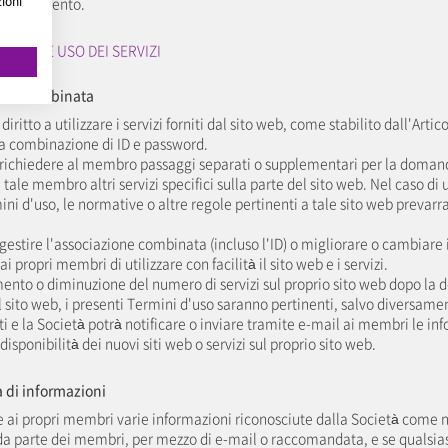
zioni
di tale evento.
BILITÀ E USO DEI SERVIZI
i
zione combinata
diritto a utilizzare i servizi forniti dal sito web, come stabilito dall'Arti
lla combinazione di ID e password.
 richiedere al membro passaggi separati o supplementari per la domand
a tale membro altri servizi specifici sulla parte del sito web. Nel caso di ut
rmini d'uso, le normative o altre regole pertinenti a tale sito web prevarr
gestire l'associazione combinata (incluso l'ID) o migliorare o cambiare il
i propri membri di utilizzare con facilità il sito web e i servizi.
mento o diminuzione del numero di servizi sul proprio sito web dopo la 
 sito web, i presenti Termini d'uso saranno pertinenti, salvo diversamen
i e la Società potrà notificare o inviare tramite e-mail ai membri le in
disponibilità dei nuovi siti web o servizi sul proprio sito web.
a di informazioni
e ai propri membri varie informazioni riconosciute dalla Società come 
zi da parte dei membri, per mezzo di e-mail o raccomandata, e se quals