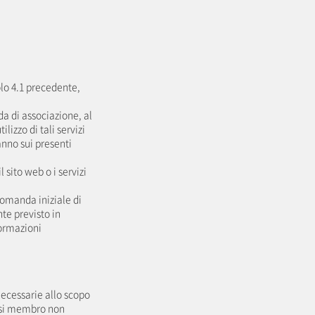
colo 4.1 precedente,
a di associazione, al
ilizzo di tali servizi
anno sui presenti
 sito web o i servizi
domanda iniziale di
te previsto in
formazioni
necessarie allo scopo
iasi membro non