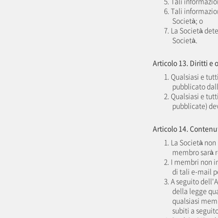
5. Tali informazio
6. Tali informazio
Società; o
7. La Società dete
Società.
Articolo 13. Diritti e
1. Qualsiasi e tut
pubblicato dall
2. Qualsiasi e tutt
pubblicate) de
Articolo 14. Contenu
1. La Società non
membro sarà re
2. I membri non i
di tali e-mail 
3. A seguito dell'
della legge qua
qualsiasi memb
subiti a seguit