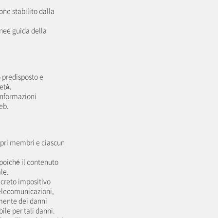
one stabilito dalla
inee guida della
o predisposto e
età.
e informazioni
eb.
opri membri e ciascun
 poiché il contenuto
le.
ecreto impositivo
 telecomunicazioni,
lmente dei danni
ile per tali danni.