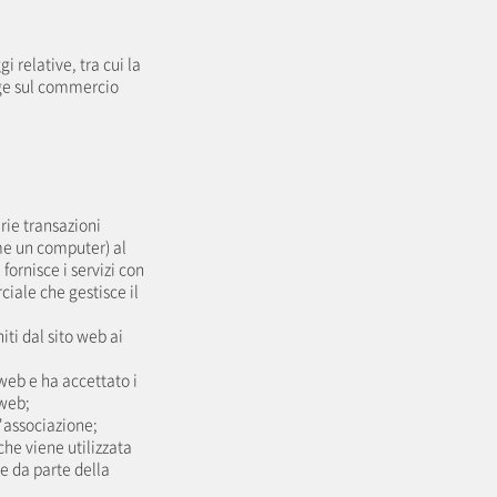
 relative, tra cui la
gge sul commercio
rie transazioni
ome un computer) al
 fornisce i servizi con
iale che gestisce il
ti dal sito web ai
web e ha accettato i
 web;
l'associazione;
che viene utilizzata
e da parte della