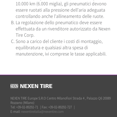
10.000 km (6.000 miglia), gli pneumatici devono
essere ruotati alla pressione dell'aria adeguata
controllando anche l'allineamento delle ruote.
La regolazione dello pneumatico deve essere
effettuata da un rivenditore autorizzato da Nexen
Tire Corp.
Sono a carico del cliente i costi di montaggio,
equilibratura e qualsiasi altra spesa di
manutenzione, ivi comprese le tasse applicabili.
NEXEN TIRE Europe S.R.O Centro Milanofiori Strada 4 , Palazzo Q6 20089
Rozzano (Milano)
Tel: +39-02-89292-71
|
Fax: +39-02-89292-727
|
E-mail:
nexentireitalia@nexentire.com