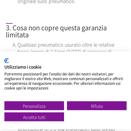
originale sullo pneumatico.
3. Cosa non copre questa garanzia
limitata
Qualsiasi pneumatico usurato oltre le relative
barre (meno di 1.6mm (2/32") di spessore di
battistrada residuo)
Pneumatico con codice identificativo del D.O.T.
Utilizziamo i cookie
e/o denominazione del marchio rimossi
Potremmo posizionarli per l'analisi dei dati dei nostri visitatori, per
migliorare il nostro sito Web, mostrare contenuti personalizzati e offrirti
intenzionalmente.
un'esperienza di navigazione eccezionale. Per ulteriori informazioni sui
Errore nell'applicazione delle misure dello
cookie apri le impostazioni
pneumatico, indice di carico e simbolo di velocità.
Uso continuato con pneumatico sgonfio o
Personalizza
Rifiuta
fortemente sovra/sotto gonfiato.
Non si accettano reclami dopo i primi 0.8mm
Accetta tutti
(1/32") di usura del battistrada o in caso di
sostituzione di 3 o più pneumatici sullo stesso