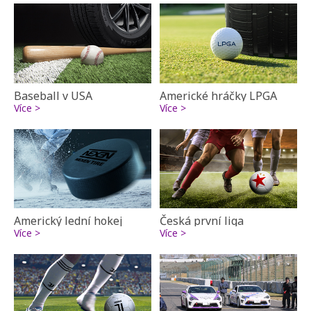
Baseball v USA
Americké hráčky LPGA
Více >
Více >
Americký lední hokej
Česká první liga
Více >
Více >