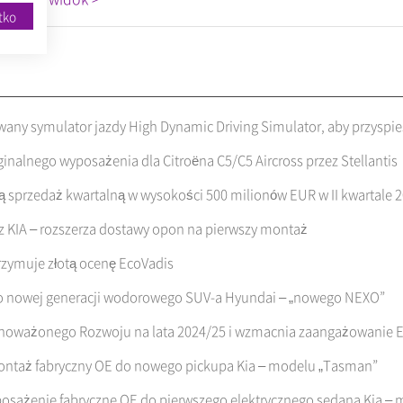
tko
y symulator jazdy High Dynamic Driving Simulator, aby przyspie
nalnego wyposażenia dla Citroëna C5/C5 Aircross przez Stellantis
sprzedaż kwartalną w wysokości 500 milionów EUR w II kwartale 2
 KIA – rozszerza dostawy opon na pierwszy montaż
rzymuje złotą ocenę EcoVadis
o nowej generacji wodorowego SUV-a Hyundai – „nowego NEXO”
noważonego Rozwoju na lata 2024/25 i wzmacnia zaangażowanie E
ntaż fabryczny OE do nowego pickupa Kia – modelu „Tasman”
sażenie fabryczne OE do pierwszego elektrycznego sedana Kia – 