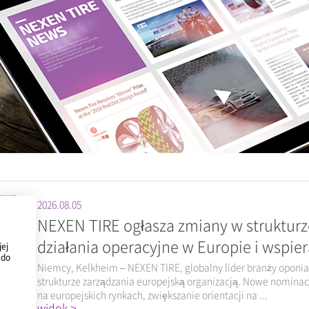
2026.08.05
NEXEN TIRE ogłasza zmiany w strukturz
działania operacyjne w Europie i wspie
jej
 do
Niemcy, Kelkheim – NEXEN TIRE, globalny lider branży oponiar
strukturze zarządzania europejską organizacją. Nowe nominac
na europejskich rynkach, zwiększanie orientacji na ...
widok >