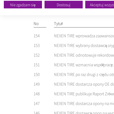
Nie zgadzam się
Dostosuj
Akceptuj wszys
No
Tytuł
154
NEXEN TIRE wprowadza zaawansowan
153
NEXEN TIRE wybrany dostawcą orygi
152
NEXEN TIRE odnotowuje rekordową 
151
NEXEN TIRE wzmacnia współpracę z
150
NEXEN TIRE po raz drugi z rzędu ot
149
NEXEN TIRE dostarcza opony OE d
148
NEXEN TIRE publikuje Raport Zrów
147
NEXEN TIRE dostarcza opony na mo
146
NEXEN TIRE dostawcą opon na wypo