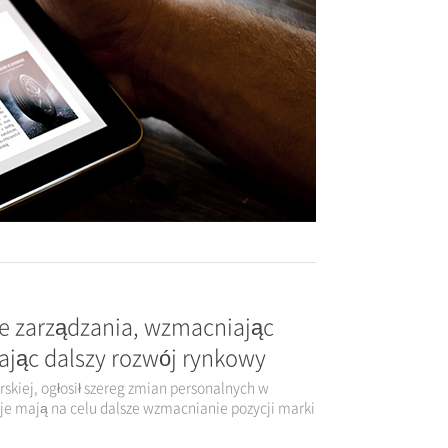
e zarządzania, wzmacniając
rając dalszy rozwój rynkowy
skiej, ogłosił szereg zmian personalnych w
je mają na celu dalsze wzmacnianie pozycji marki