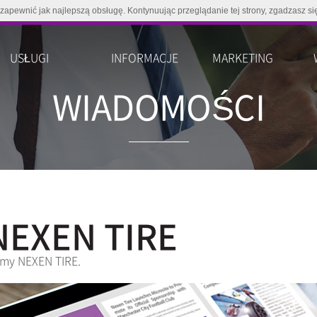
 zapewnić jak najlepszą obsługę. Kontynuując przeglądanie tej strony, zgadzasz si
USŁUGI
INFORMACJE
MARKETING
WIADOMOŚCI
NEXEN TIRE
rmy NEXEN TIRE.