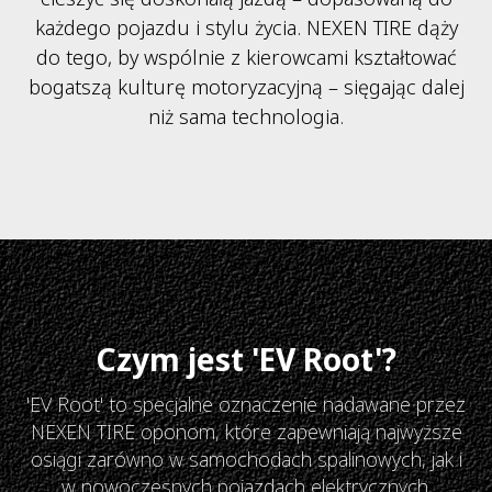
każdego pojazdu i stylu życia. NEXEN TIRE dąży
do tego, by wspólnie z kierowcami kształtować
bogatszą kulturę motoryzacyjną – sięgając dalej
niż sama technologia.
Czym jest 'EV Root'?
'EV Root' to specjalne oznaczenie nadawane przez
NEXEN TIRE oponom, które zapewniają najwyższe
osiągi
zarówno w samochodach spalinowych, jak i
w nowoczesnych pojazdach elektrycznych.