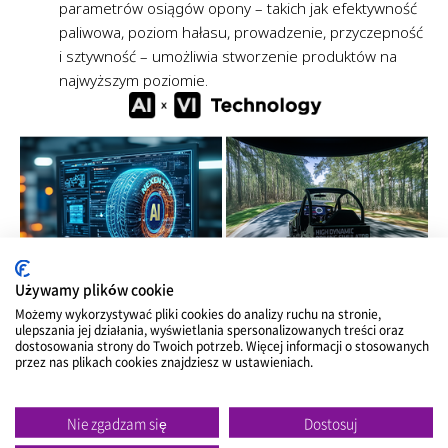
parametrów osiągów opony – takich jak efektywność
paliwowa, poziom hałasu, prowadzenie, przyczepność
i sztywność – umożliwia stworzenie produktów na
najwyższym poziomie.
Używamy plików cookie
Możemy wykorzystywać pliki cookies do analizy ruchu na stronie,
ulepszania jej działania, wyświetlania spersonalizowanych treści oraz
dostosowania strony do Twoich potrzeb. Więcej informacji o stosowanych
przez nas plikach cookies znajdziesz w ustawieniach.
Niezależnie od rodzaju pojazdu – wybierz
raz, ciesz się długotrwałymi osiągami!
Nie zgadzam się
Dostosuj