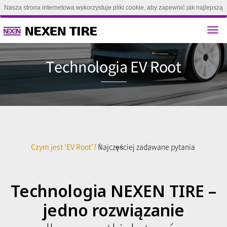
Nasza strona internetowa wykorzystuje pliki cookie, aby zapewnić jak najlepszą
obsługę. Kontynuując przeglądanie tej strony, zgadzasz się na używanie plików
cookie.(
Dowiedz się więcej
)
Zgoda
Technologia 
Czym jest 'EV Root'?
Najczęściej zadawane pytania
Technologia NEXEN TIRE –
jedno rozwiązanie