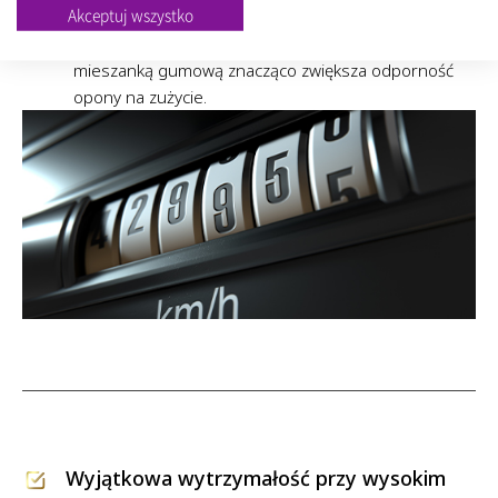
Połączenie technologii utrzymania geometrii bieżnika
Akceptuj wszystko
(Level Keeping Technology) z nowoczesną
mieszanką gumową znacząco zwiększa odporność
opony na zużycie.
Wyjątkowa wytrzymałość przy wysokim