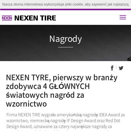
Nasza strona internetowa wykorzystuje pliki cookie, aby zapewnić jak najlepszą
obsługę. Kontynuując przeglądanie tej strony, zgadzasz się na używanie plików
cookie.(
Dowiedz się więcej
)
Zgoda
Nagrod
NEXEN TYRE, pierwszy w branży
zdobywca 4 GŁÓWNYCH
światowych nagród za
wzornictwo
Firma NEXEN TIRE wygrała amerykańską nagrodę IDEA Award za
wzornictwo, niemiecką nagrodę IF Design Award oraz Red Dot
Design Award, uznawane za cztery największe nagrody za