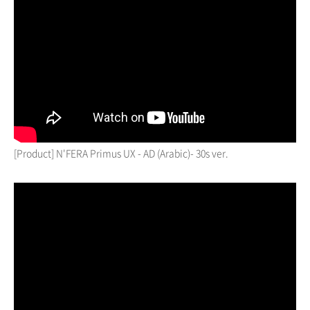
[Product] N'FERA Primus UX - AD (Arabic)- 30s ver.