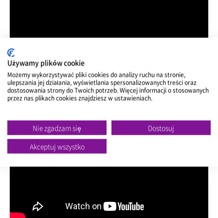
Używamy plików cookie
Możemy wykorzystywać pliki cookies do analizy ruchu na stronie,
ulepszania jej działania, wyświetlania spersonalizowanych treści oraz
dostosowania strony do Twoich potrzeb. Więcej informacji o stosowanych
[Product] N'FERA Primus UX - AD (ENG)- USP ver.
przez nas plikach cookies znajdziesz w ustawieniach.
Nie zgadzam się
Dostosuj
Akceptuj wszystko