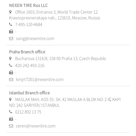
NEXEN TIRE Rus LLC
Office 1603, Entrance 3, World Trade Center 12
Krasnopresnenskaya nab., 123610, Moscow, Russia
7-495-120-4684
-
song@nexentire.com
Praha Branch office
Bucharova 1314/8, 158 00 Praha 13, Czech Republic
420-242-493-216
-
kmjrt7201@nexentire.com
Istanbul Branch office
MASLAK MAH. AOS 55. SK. 42 MASLAK A BLOK NO: 2 IÇ KAPI
NO: 242 SARIYER/ ISTANBUL
0212 892 13 75
-
ceren@nexentire.com