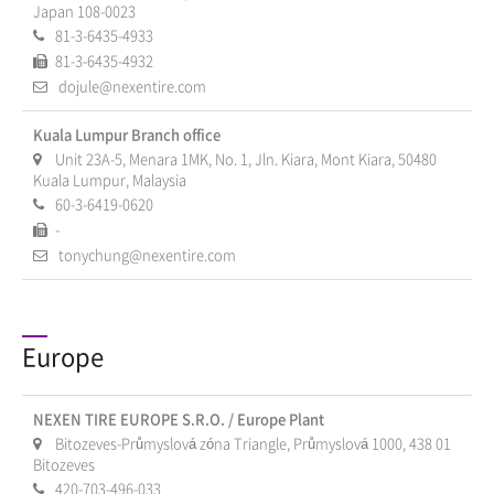
Japan 108-0023
81-3-6435-4933
81-3-6435-4932
dojule@nexentire.com
Kuala Lumpur Branch office
Unit 23A-5, Menara 1MK, No. 1, Jln. Kiara, Mont Kiara, 50480
Kuala Lumpur, Malaysia
60-3-6419-0620
-
tonychung@nexentire.com
Europe
NEXEN TIRE EUROPE S.R.O. / Europe Plant
Bitozeves-Průmyslová zóna Triangle, Průmyslová 1000, 438 01
Bitozeves
420-703-496-033