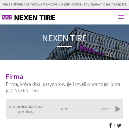
Nasza strona internetowa wykorzystuje pliki cookie, aby zapewnić jak najlepszą
obsługę. Kontynuując przeglądanie tej strony, zgadzasz się na używanie plików
cookie.(
Dowiedz się więcej
)
Zgoda
NEXEN T
Firma
Firmą, która dba, przygotowuje i myśli o wartości jutra,
jest NEXEN TIRE
Wiadomość od dyrektora
Previous
Next
Wizja
Historia
generalnego