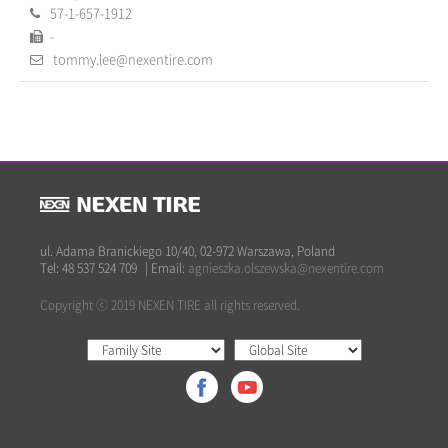
57-1-657-1912
-
tommy.lee@nexentire.com
ul. Adama Branickiego 10/40, 02-972 Warszawa, Poland
Tel: 48 537 524 709
|
Email:
agnieszka.olszewska@nexentire.com
Copyright ⓒ 2019 NEXEN TIRE all rights reserved.