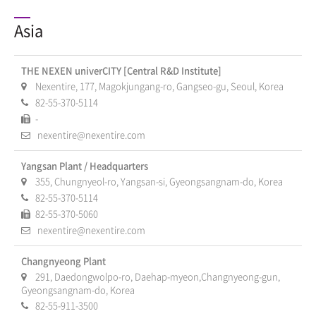
Asia
THE NEXEN univerCITY [Central R&D Institute]
Nexentire, 177, Magokjungang-ro, Gangseo-gu, Seoul, Korea
82-55-370-5114
-
nexentire@nexentire.com
Yangsan Plant / Headquarters
355, Chungnyeol-ro, Yangsan-si, Gyeongsangnam-do, Korea
82-55-370-5114
82-55-370-5060
nexentire@nexentire.com
Changnyeong Plant
291, Daedongwolpo-ro, Daehap-myeon,Changnyeong-gun,
Gyeongsangnam-do, Korea
82-55-911-3500