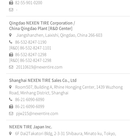
82-55-901-0200
-
Qingdao NEXEN TIRE Corporation /
China Qingdao Plant [R&D Center]
Jiangshanzhen, Laixishi, Qingdao, China 266-603
86-532-8247-1190
[R&D] 86-532-8247-1101
86-532-8247-1298
[R&D] 86-532-8247-1298
20110619@nexentire.com
Shanghai NEXEN TIRE Sales Co., Ltd
Room507, Building A, Rhine Hongjing Center, 1439 Wuzhong
Road, Minhang District, Shanghai
86-21-6090-6090
86-21-6090-6099
pjw215@nexentire.com
NEXEN TIRE Japan Inc.
6F Dai2Takatori Bldg, 2-3-31 Shibaura, Minato ku, Tokyo,