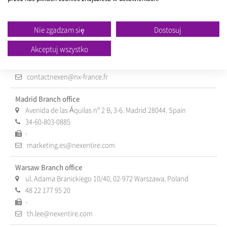
nexentireitalia@nexentire.com
Nie zgadzam się
Dostosuj
Lyon Branch office
210 Avenue Jean Jaurès, 69007 Lyon, France
Akceptuj wszystko
33-4-8109-1113
-
contactnexen@nx-france.fr
Madrid Branch office
Avenida de las Áquilas nº 2 B, 3-6. Madrid 28044. Spain
34-60-803-0885
-
marketing.es@nexentire.com
Warsaw Branch office
ul. Adama Branickiego 10/40, 02-972 Warszawa, Poland
48 22 177 95 20
-
th.lee@nexentire.com