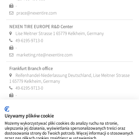
-
prace@nexentire.com
NEXEN TIRE EUROPE R&D Center
Lise Meitner Strasse 1 65779 Kelkheim, Germany
49-6195-9713-0
-
marketing.nte@nexentire.com
Frankfurt Branch office
Reifenhandel-Niederlassung Deutschland, Lise Meitner Strasse
1 65779 Kelkheim, Germany
49-6195-9713-0
-
marketing.nte@nexentire.com
Używamy plików cookie
Milano Branch office
Viale Milanofiori, Strada 4, Palazzo Q6,20089 Rozzano (MI), Italy
Możemy wykorzystywać pliki cookies do analizy ruchu na stronie,
ulepszania jej działania, wyświetlania spersonalizowanych treści oraz
39-02-89292-71
dostosowania strony do Twoich potrzeb. Więcej informacji o stosowanych
-
przez nas plikach cookies znajdziesz w ustawieniach.