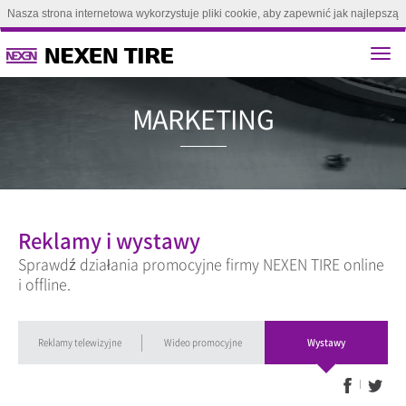
Nasza strona internetowa wykorzystuje pliki cookie, aby zapewnić jak najlepszą
obsługę. Kontynuując przeglądanie tej strony, zgadzasz się na używanie plików
cookie.(
Dowiedz się więcej
)
Zgoda
MARKETI
Reklamy i wystawy
Sprawdź działania promocyjne firmy NEXEN TIRE online
i offline.
Reklamy telewizyjne
Wideo promocyjne
Wystawy