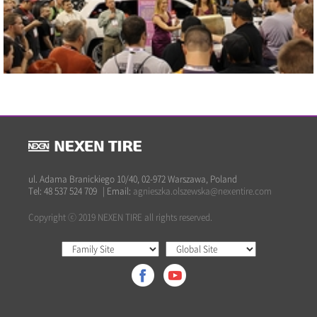
2013 SEMA SHOW
Blisko
ul. Adama Branickiego 10/40, 02-972 Warszawa, Poland
Tel: 48 537 524 709
|
Email:
agnieszka.olszewska@nexentire.com
Copyright ⓒ 2019 NEXEN TIRE all rights reserved.
2013 SEMA SHOW