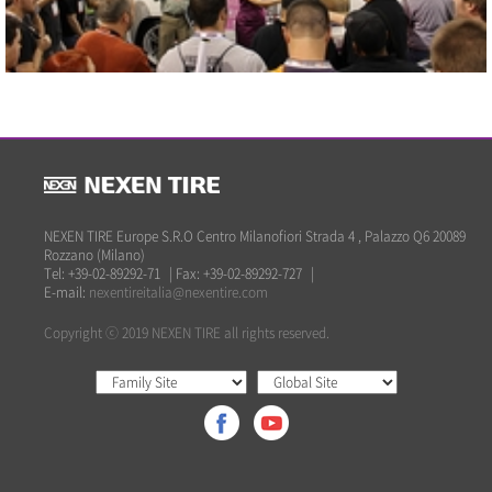
2013 SEMA SHOW
Vicino
NEXEN TIRE Europe S.R.O Centro Milanofiori Strada 4 , Palazzo Q6 20089
Rozzano (Milano)
Tel: +39-02-89292-71
|
Fax: +39-02-89292-727
|
E-mail:
nexentireitalia@nexentire.com
Copyright ⓒ 2019 NEXEN TIRE all rights reserved.
2013 SEMA SHOW