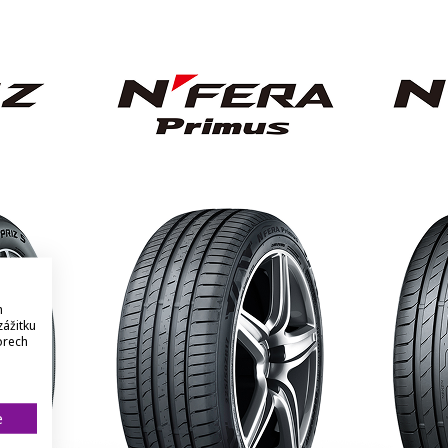
h
zážitku
orech
e