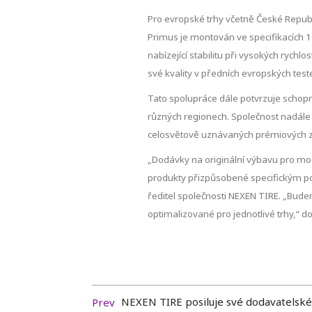
Pro evropské trhy včetně České Repub
Primus je montován ve specifikacích 1
nabízející stabilitu při vysokých ryc
své kvality v předních evropských tes
Tato spolupráce dále potvrzuje schopn
různých regionech. Společnost nadále 
celosvětově uznávaných prémiových 
„Dodávky na originální výbavu pro mo
produkty přizpůsobené specifickým pod
ředitel společnosti NEXEN TIRE. „Bude
optimalizované pro jednotlivé trhy,“ d
NEXEN TIRE posiluje své dodavatelské
Prev