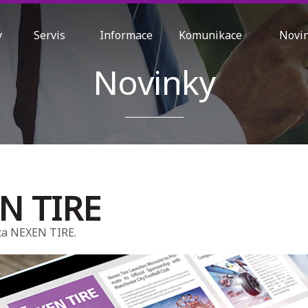
ty
Servis
Informace
Komunikace
Nov
Novinky
N TIRE
ta NEXEN TIRE.