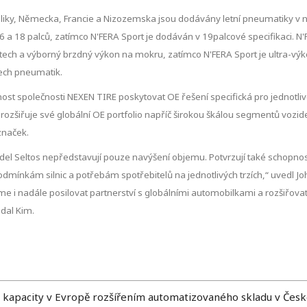
liky, Německa, Francie a Nizozemska jsou dodávány letní pneumatiky v 
6 a 18 palců, zatímco N'FERA Sport je dodáván v 19palcové specifikaci. 
hlostech a výborný brzdný výkon na mokru, zatímco N'FERA Sport je ultra-
tech pneumatik.
ost společnosti NEXEN TIRE poskytovat OE řešení specifická pro jednotlivé
rozšiřuje své globální OE portfolio napříč širokou škálou segmentů voz
značek.
del Seltos nepředstavují pouze navýšení objemu. Potvrzují také schopno
mínkám silnic a potřebám spotřebitelů na jednotlivých trzích,“ uvedl J
me i nadále posilovat partnerství s globálními automobilkami a rozšiřov
odal Kim.
 kapacity v Evropě rozšířením automatizovaného skladu v Česk