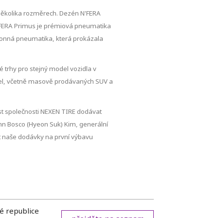
několika rozměrech. Dezén N'FERA
N'FERA Primus je prémiová pneumatika
výkonná pneumatika, která prokázala
 trhy pro stejný model vozidla v
idel, včetně masově prodávaných SUV a
st společnosti NEXEN TIRE dodávat
ohn Bosco (Hyeon Suk) Kim, generální
at naše dodávky na první výbavu
é republice