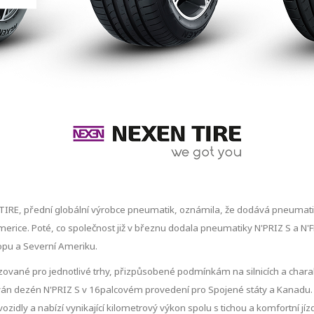
TIRE, přední globální výrobce pneumatik, oznámila, že dodává pneumatik
erice. Poté, co společnost již v březnu dodala pneumatiky N'PRIZ S a N'F
opu a Severní Ameriku.
ované pro jednotlivé trhy, přizpůsobené podmínkám na silnicích a chara
ván dezén N'PRIZ S v 16palcovém provedení pro Spojené státy a Kanadu. 
vozidly a nabízí vynikající kilometrový výkon spolu s tichou a komfortní jíz