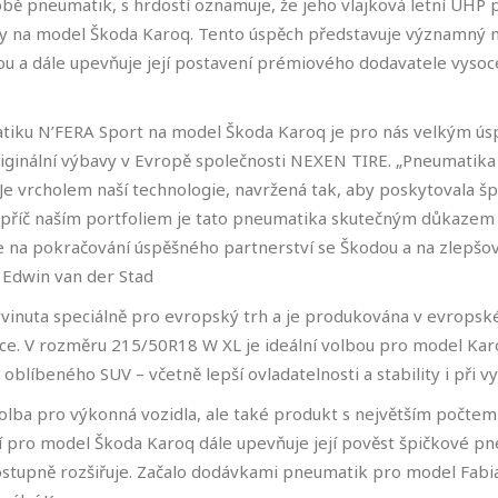
obě pneumatik, s hrdostí oznamuje, že jeho vlajková letní UHP
 na model Škoda Karoq. Tento úspěch představuje významný mi
u a dále upevňuje její postavení prémiového dodavatele vysoc
tiku N’FERA Sport na model Škoda Karoq je pro nás velkým ús
riginální výbavy v Evropě společnosti NEXEN TIRE. „Pneumatik
. Je vrcholem naší technologie, navržená tak, aby poskytovala š
říč naším portfoliem je tato pneumatika skutečným důkazem k
 na pokračování úspěšného partnerství se Škodou a na zlepšován
 Edwin van der Stad
vinuta speciálně pro evropský trh a je produkována v evropsk
ce. V rozměru 215/50R18 W XL je ideální volbou pro model Karoq,
 oblíbeného SUV – včetně lepší ovladatelnosti a stability i při 
olba pro výkonná vozidla, ale také produkt s největším počtem
 pro model Škoda Karoq dále upevňuje její pověst špičkové pne
stupně rozšiřuje. Začalo dodávkami pneumatik pro model Fabi