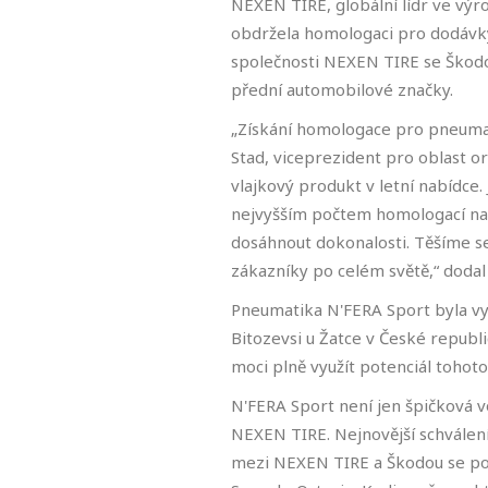
NEXEN TIRE, globální lídr ve výr
obdržela homologaci pro dodávky
společnosti NEXEN TIRE se Škodo
přední automobilové značky.
„Získání homologace pro pneuma
Stad, viceprezident pro oblast o
vlajkový produkt v letní nabídce
nejvyšším počtem homologací nap
dosáhnout dokonalosti. Těšíme se
zákazníky po celém světě,“ dodal
Pneumatika N'FERA Sport byla vy
Bitozevsi u Žatce v České republi
moci plně využít potenciál tohoto
N'FERA Sport není jen špičková v
NEXEN TIRE. Nejnovější schválení
mezi NEXEN TIRE a Škodou se po