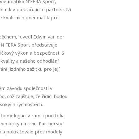
 pneumatika N'FERA Sport,
lník v pokračujícím partnerství
e kvalitních pneumatik pro
pěchem,“ uvedl Edwin van der
a N'FERA Sport představuje
pičkový výkon a bezpečnost. S
vality a našeho odhodlání
í jízdního zážitku pro její
ém závodu společnosti v
 což zajišťuje, že řidiči budou
vysokých rychlostech.
 homologací v rámci portfolia
umatiky na trhu. Partnerství
a a pokračovalo přes modely