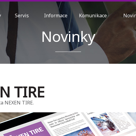
ty
Servis
Informace
Komunikace
Nov
Novinky
N TIRE
ta NEXEN TIRE.