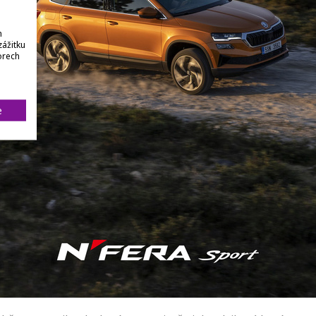
h
zážitku
orech
e