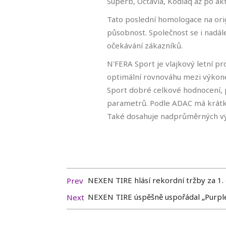
Superb, Octavia, Kodiaq až po akt
Tato poslední homologace na orig
působnost. Společnost se i nadál
očekávání zákazníků.
N'FERA Sport je vlajkový letní p
optimální rovnováhu mezi výkon
Sport dobré celkové hodnocení, p
parametrů. Podle ADAC má krátko
Také dosahuje nadprůměrných výs
NEXEN TIRE hlásí rekordní tržby za 1. 
Prev
NEXEN TIRE úspěšně uspořádal „Purpl
Next