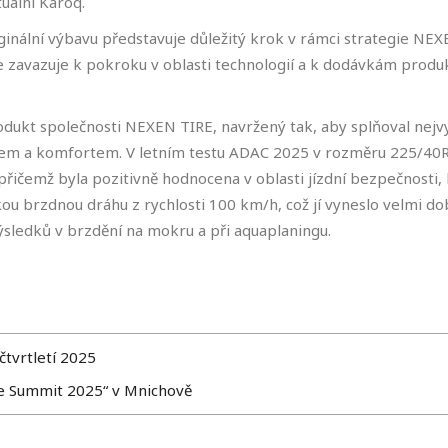
uální Karoq.
inální výbavu představuje důležitý krok v rámci strategie NEX
e zavazuje k pokroku v oblasti technologií a k dodávkám produkt
rodukt společnosti NEXEN TIRE, navržený tak, aby splňoval nejvy
em a komfortem. V letním testu ADAC 2025 v rozměru 225/40
řičemž byla pozitivně hodnocena v oblasti jízdní bezpečnosti,
u brzdnou dráhu z rychlosti 100 km/h, což jí vyneslo velmi d
ledků v brzdění na mokru a při aquaplaningu.
čtvrtletí 2025
e Summit 2025“ v Mnichově