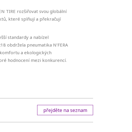
EN TIRE rozšiřovat svou globální
ů, které splňují a překračují
šší standardy a nabízel
R18 obdržela pneumatika N’FERA
 komfortu a ekologických
obré hodnocení mezi konkurencí.
přejděte na seznam