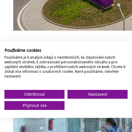
Debaty o dopadech pandemie na českou ekonomiku 
Používáme cookies
společnosti Ivana Dzida se však Nexen na tuzemském i 
„Naším cílem je zachovat zaměstnanost,“ řekl Dzido.
Používáme je k analýze údajů o návštěvnících, ke zlepšování našich
webových stránek, k zobrazování personalizovaného obsahu a pro
Hygienická opatření, která firma přijala již na počátku b
zajištění skvělého zážitku z prohlížení našich webových stránek. Chcete-li
pracovníků, jsou mezi místy k sezení patřičné rozestupy
získat více informací o souborech cookie, které používáme, otevřete
nákazy.
nastavení.
Odmítnout
Nastavení
Přijmout vše