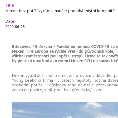
Title
Nexen bez potíží vyrábí a nadále pomáhá místní komunitě
Date
2020-06-23
Bitozeves, 19. června – Pandemie nemoci COVID-19 sice
Nexen Tire Europe se rychle vrátil do původních kolejí
všichni zaměstnanci jsou opět u strojů. Firma se tak sn
hygienická opatření a prevenci Nexen šíří i do sousedsk
Nexen využil dočasného omezení provozu v důsledku pan
Young Leeho si firma i v časech nejistoty počíná dobř
obchodní potíže. V důsledku toho neustále přezkoumává
znovu do pozice, v níž jsme byli před krizí,“ uvedl.