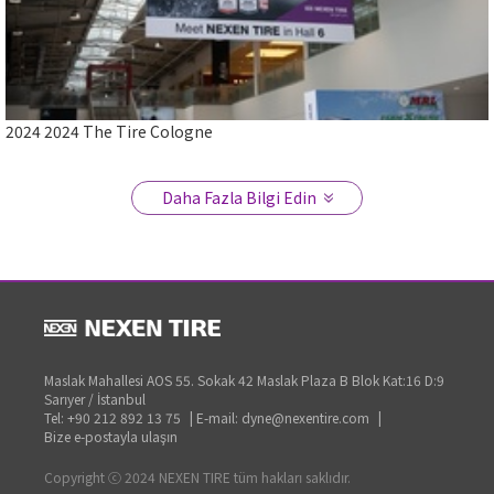
2024 2024 The Tire Cologne
2024 2024 The Tire Cologne
Daha Fazla Bilgi Edin
Close
Maslak Mahallesi AOS 55. Sokak 42 Maslak Plaza B Blok Kat:16 D:9
Sarıyer / İstanbul
Tel: +90 212 892 13 75
|
E-mail: dyne@nexentire.com
|
Bize e-postayla ulaşın
Copyright ⓒ 2024 NEXEN TIRE tüm hakları saklıdır.