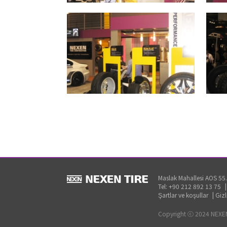
Maslak Mahallesi AOS 55.
Tel: +90 212 892 13 75
Şartlar ve koşullar
|
Gizl
Copyright ⓒ 2024 NEXEN 