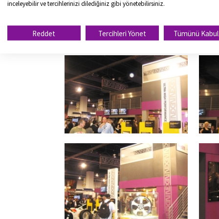
inceleyebilir ve tercihlerinizi dilediğiniz gibi yönetebilirsiniz.
Reddet
Tercihleri Yönet
Tümünü Kabul
SEMA SHOW