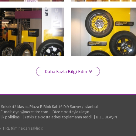
Daha Fazla Bilgi Edin
 Sokak 42 Maslak Plaza B Blok Kat:16 D:9 Sarıyer / İstanbul
|
E-mail: dyne@nexentire.com
|
Bize e-postayla ulaşın
ilik politikası
|
Yetkisiz e-posta adresi toplamanın reddi
|
BİZE ULAŞIN
TIRE tüm hakları saklıdır.