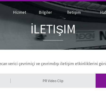
N
Hizmet
Bilgiler
İletişim
Ha
İLETIŞIM
an verici çevrimiçi ve çevrimdışı iletişim etkinliklerini gör
PR Video Clip