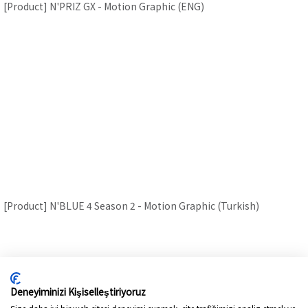
[Product] N'PRIZ GX - Motion Graphic (ENG)
[Product] WINGUARD winSpike 3 - Motion Graphic (ENG)
Close
[Product] N'BLUE 4 Season 2 - Motion Graphic (Turkish)
[Product] N'PRIZ GX - Motion Graphic (ENG)
Close
Deneyiminizi Kişiselleştiriyoruz