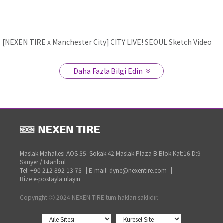
[NEXEN TIRE x Manchester City] CITY LIVE! SEOUL Sketch Video
Daha Fazla Bilgi Edin
Joleon's Visit to THE NEXEN univerCITY
Close
Maslak Mahallesi AOS 55. Sokak 42 Maslak Plaza B Blok Kat:16 D:9
Sarıyer / İstanbul
Tel: +90 212 892 13 75
|
E-mail: dyne@nexentire.com
|
Bize e-postayla ulaşın
Copyright ⓒ 2024 NEXEN TIRE tüm hakları saklıdır.
[NEXEN TIRE x Manchester City] CITY LIVE! SEOUL