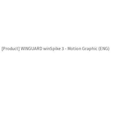
[Product] WINGUARD winSpike 3 - Motion Graphic (ENG)
[Product] N’PRIZ AH8 - Motion Graphic (ENG)
Close