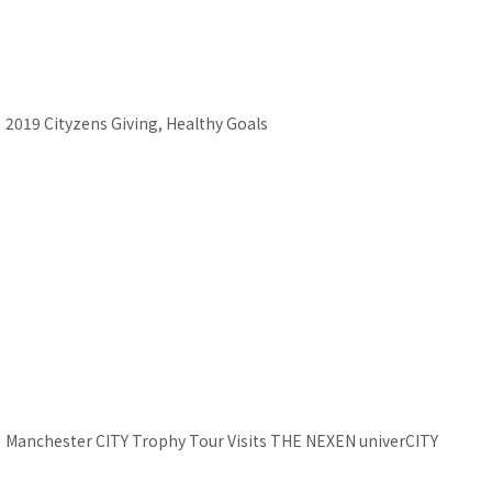
2019 Cityzens Giving, Healthy Goals
2020 PURPLE SUMMIT Manchester Sketch Film
Close
Manchester CITY Trophy Tour Visits THE NEXEN univerCITY