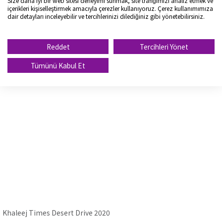
Size daha iyi bir web sitesi deneyimi sunmak, site trafiğimizi analiz etmek ve
içerikleri kişiselleştirmek amacıyla çerezler kullanıyoruz. Çerez kullanımımıza
dair detayları inceleyebilir ve tercihlerinizi dilediğiniz gibi yönetebilirsiniz.
Reddet
Tercihleri Yönet
Tümünü Kabul Et
[Product] N'FERA Supreme - Motion Graphic (ENG)
[Product] N'BLUE 4 Season 2 - Motion Graphic (Turkish)
Close
Khaleej Times Desert Drive 2020