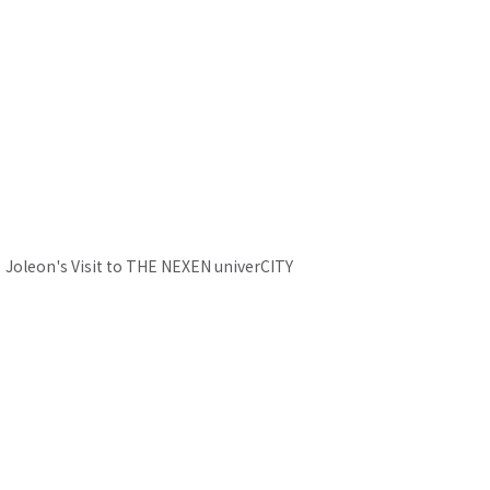
2019 Cityzens Giving, Healthy Goals
Close
Joleon's Visit to THE NEXEN univerCITY
Manchester CITY Trophy Tour Visits THE NEXEN
Close
univerCITY