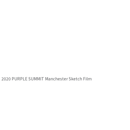
[Product] N'FERA Supreme - Motion Graphic (ENG)
Close
2020 PURPLE SUMMIT Manchester Sketch Film
Khaleej Times Desert Drive 2020
Close