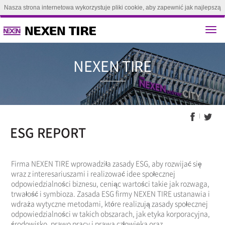
Nasza strona internetowa wykorzystuje pliki cookie, aby zapewnić jak najlepszą
obsługę. Kontynuując przeglądanie tej strony, zgadzasz się na używanie plików
cookie.(
Dowiedz się więcej
)
Zgoda
NEXEN T
ESG REPORT
Firma NEXEN TIRE wprowadziła zasady ESG, aby rozwijać się
wraz z interesariuszami i realizować idee społecznej
odpowiedzialności biznesu, ceniąc wartości takie jak rozwaga,
trwałość i symbioza. Zasada ESG firmy NEXEN TIRE ustanawia i
wdraża wytyczne metodami, które realizują zasady społecznej
odpowiedzialności w takich obszarach, jak etyka korporacyjna,
środowisko, prawo pracy i prawa człowieka oraz