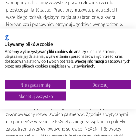
szanujemy i chronimy wszystkie prawa człowieka w celu
przestrzegania 10 zasad. Praca przymusowa, praca dzieci i
wszelkiego rodzaju dyskryminacja są zabronione, a kadra
kierownicza i pracownicy otrzymują godziwe wynagrodzenie.
Ponadto szanujemy i chronimy środowisko życia (ziemię, lasy,
wodę) oraz prawa (zakaz przymusowej eksmisji, niszczenia itp.)
Używamy plików cookie
lokalnych mieszkańców. Ponadto podejmowane są
Możemy wykorzystywać pliki cookies do analizy ruchu na stronie,
odpowiednie środki kontroli w celu zapobiegania naruszeniom
ulepszania jej działania, wyświetlania spersonalizowanych treści oraz
między pracownikami a partnerami wewnętrznymi (zarządzanie
dostosowania strony do Twoich potrzeb. Więcej informacji o stosowanych
przez nas plikach cookies znajdziesz w ustawieniach.
obiektem, ochrona, dozorca itp.).
Nie zgadzam się
Dostosuj
Odpowiedzialność partnera
Akceptuj wszystko
NEXEN TIRE dąży do wspólnego rozwoju, wspierając
zrównoważony rozwój swoich partnerów. Zgodnie z wytycznymi
dla partnerów w zakresie ESG, etycznego zarządzania i polityki
zaopatrzenia w zrównoważone surowce, NEXEN TIRE tworzy
rozmaite polityki, które prezentują standardy dotyczące etyki