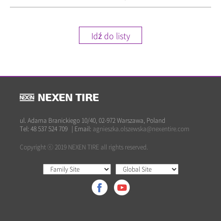
Idź do listy
ul. Adama Branickiego 10/40, 02-972 Warszawa, Poland
Tel: 48 537 524 709
|
Email:
agnieszka.olszewska@nexentire.com
Copyright ⓒ 2019 NEXEN TIRE all rights reserved.