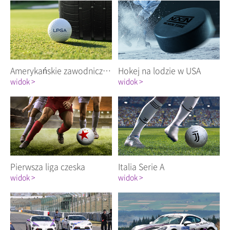
Amerykańskie zawodniczki LPGA
Hokej na lodzie w USA
widok >
widok >
Pierwsza liga czeska
Italia Serie A
widok >
widok >