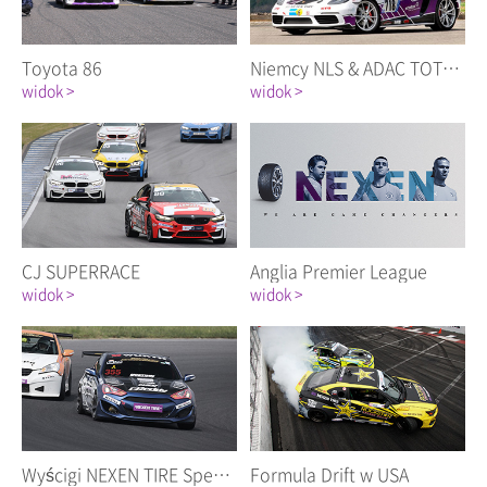
Toyota 86
Niemcy NLS & ADAC TOTAL 24-godzinnym wyścigu
widok >
widok >
CJ SUPERRACE
Anglia Premier League
widok >
widok >
Wyścigi NEXEN TIRE Speed Racing
Formula Drift w USA