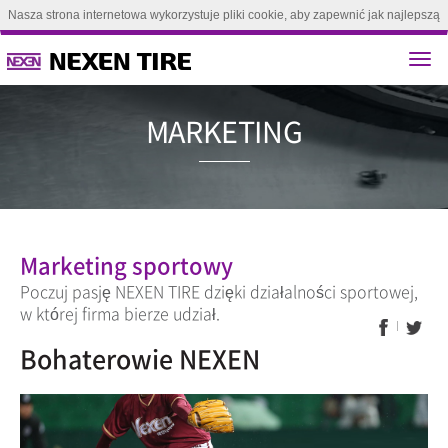
Nasza strona internetowa wykorzystuje pliki cookie, aby zapewnić jak najlepszą
obsługę. Kontynuując przeglądanie tej strony, zgadzasz się na używanie plików
cookie.(
Dowiedz się więcej
)
Zgoda
MARKETI
Marketing sportowy
Poczuj pasję NEXEN TIRE dzięki działalności sportowej,
w której firma bierze udział.
Bohaterowie NEXEN