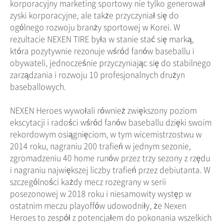
korporacyjny marketing sportowy nie tylko generował
zyski korporacyjne, ale także przyczyniał się do
ogólnego rozwoju branży sportowej w Korei. W
rezultacie NEXEN TIRE była w stanie stać się marką,
która pozytywnie rezonuje wśród fanów baseballu i
obywateli, jednocześnie przyczyniając się do stabilnego
zarządzania i rozwoju 10 profesjonalnych drużyn
baseballowych.
NEXEN Heroes wywołali również zwiększony poziom
ekscytacji i radości wśród fanów baseballu dzięki swoim
rekordowym osiągnięciom, w tym wicemistrzostwu w
2014 roku, nagraniu 200 trafień w jednym sezonie,
zgromadzeniu 40 home runów przez trzy sezony z rzędu
i nagraniu największej liczby trafień przez debiutanta. W
szczególności każdy mecz rozegrany w serii
posezonowej w 2018 roku i niesamowity występ w
ostatnim meczu playoffów udowodniły, że Nexen
Heroes to zespół z potencjałem do pokonania wszelkich