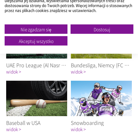
ulepszania jej działania, wyświetlania spersonalizowanych treści oraz
dostosowania strony do Twoich potrzeb. Więcej informacji o stosowanych
Australia A-LEAGUE (Melbourne City FC)
A-League, Australia (Sydney FC)
przez nas plikach cookies znajdziesz w ustawieniach.
widok >
widok >
Nie zgadzam się
Dostosuj
Akceptuj wszystko
UAE Pro League (Al Nasr FC)
Bundesliga, Niemcy (FC Bayern)
widok >
widok >
Baseball w USA
Snowboarding
widok >
widok >