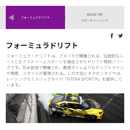
Pr
N
ev
NEXEN TIRE
ex
フォーミュラドリフト
io
スピード レーシング
t
us
フォーミュラドリフト
フォーミュラ・ドリフトは、アメリカで開催される、伝統的なレ
ースとエクストリームスポーツを融合させたドリフト競技シリー
ズです。北米各地で開催され、最速タイムよりもドリフトライン
や角度、スタイルが重視される。この大会にネクセンタイヤは、
レーシングセミスリックタイヤ「N'FERA SPORT R」を提供して
います。