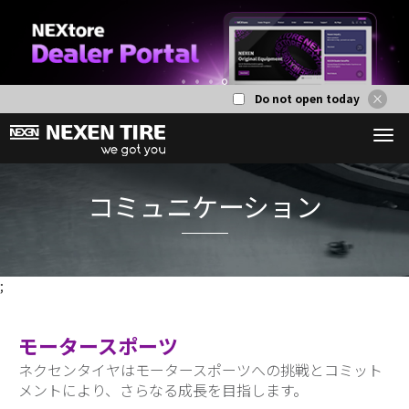
Do not open today
1
2
3
4
;
コミュニケー
モータースポーツ
ネクセンタイヤはモータースポーツへの挑戦とコミット
メントにより、さらなる成長を目指します。